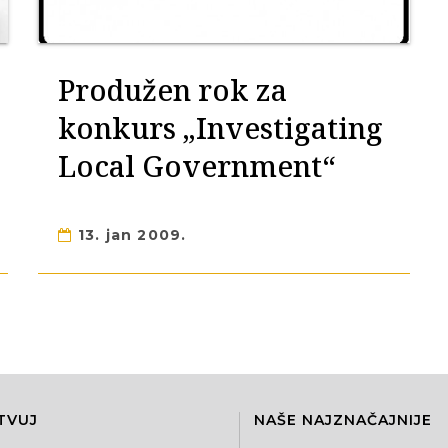
Produžen rok za
konkurs „Investigating
Local Government“
13. jan 2009.
TVUJ
NAŠE NAJZNAČAJNIJE