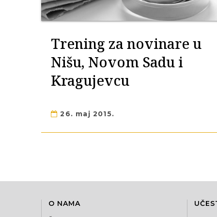
Trening za novinare u
Nišu, Novom Sadu i
Kragujevcu
26. maj 2015.
O NAMA
UČES