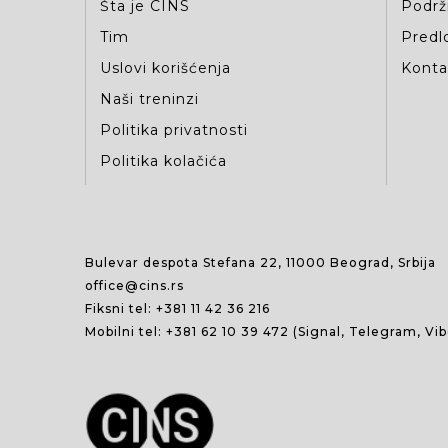
Šta je CINS
Podrž
Tim
Predlo
Uslovi korišćenja
Kontak
Naši treninzi
Politika privatnosti
Politika kolačića
Bulevar despota Stefana 22, 11000 Beograd, Srbija
office@cins.rs
Fiksni tel:
+381 11 42 36 216
Mobilni tel:
+381 62 10 39 472
(Signal, Telegram, Vi