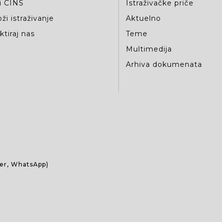
i CINS
Istraživačke priče
ži istraživanje
Aktuelno
tiraj nas
Teme
Multimedija
Arhiva dokumenata
ber, WhatsApp)