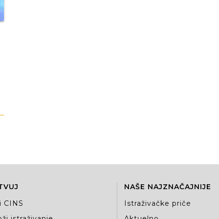
TVUJ
NAŠE NAJZNAČAJNIJE
i CINS
Istraživačke priče
ži istraživanje
Aktuelno