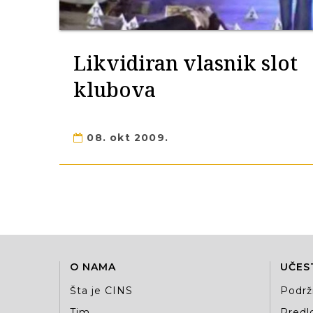
Likvidiran vlasnik slot
klubova
08. okt 2009.
O NAMA
UČES
Šta je CINS
Podrž
Tim
Predlo