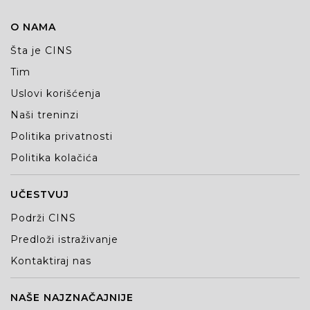
O NAMA
Šta je CINS
Tim
Uslovi korišćenja
Naši treninzi
Politika privatnosti
Politika kolačića
UČESTVUJ
Podrži CINS
Predloži istraživanje
Kontaktiraj nas
NAŠE NAJZNAČAJNIJE