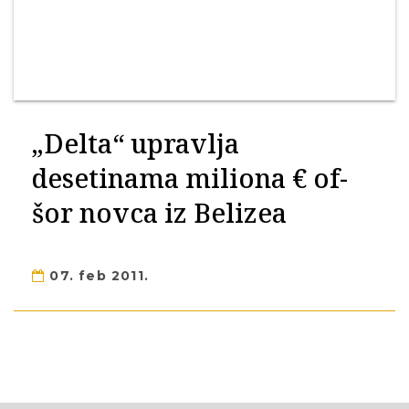
„Delta“ upravlja
desetinama miliona € of-
šor novca iz Belizea
07. feb 2011.