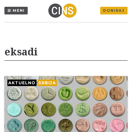
MENI
DONIRAJ
eksadi
AKTUELNO
SRBIJA