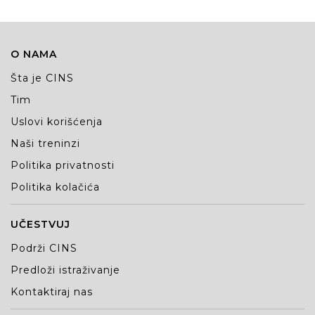
O NAMA
Šta je CINS
Tim
Uslovi korišćenja
Naši treninzi
Politika privatnosti
Politika kolačića
UČESTVUJ
Podrži CINS
Predloži istraživanje
Kontaktiraj nas