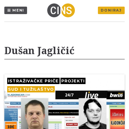
MENI
DONIRAJ
Dušan Jagličić
ISTRAŽIVAČKE PRIČE
PROJEKTI
SUD I TUŽILAŠTVO