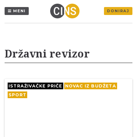
MENI
DONIRAJ
Državni revizor
ISTRAŽIVAČKE PRIČE
NOVAC IZ BUDŽETA
SPORT