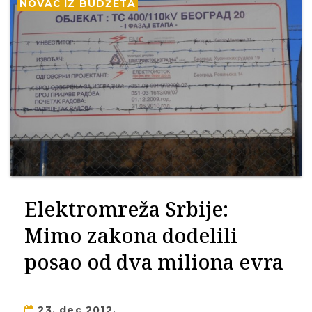
NOVAC IZ BUDŽETA
Elektromreža Srbije:
Mimo zakona dodelili
posao od dva miliona evra
23. dec 2012.