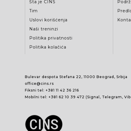
Šta je CINS
Podrž
Tim
Predlo
Uslovi korišćenja
Kontak
Naši treninzi
Politika privatnosti
Politika kolačića
Bulevar despota Stefana 22, 11000 Beograd, Srbija
office@cins.rs
Fiksni tel:
+381 11 42 36 216
Mobilni tel:
+381 62 10 39 472
(Signal, Telegram, Vi