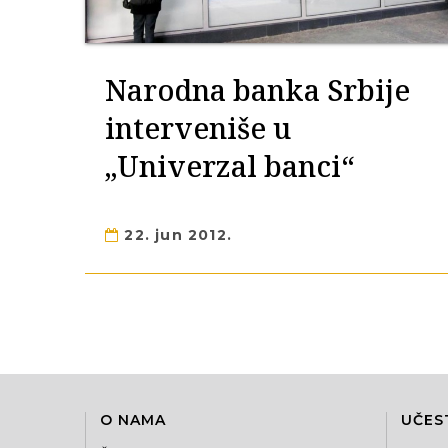
Narodna banka Srbije
interveniše u
„Univerzal banci“
22. jun 2012.
O NAMA
UČES