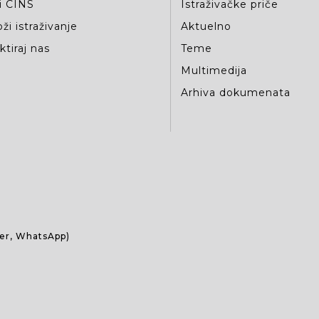
i CINS
Istraživačke priče
ži istraživanje
Aktuelno
tiraj nas
Teme
Multimedija
Arhiva dokumenata
ber, WhatsApp)