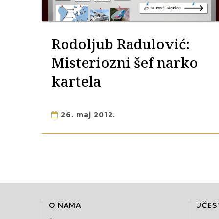
Rodoljub Radulović:
Misteriozni šef narko
kartela
26. maj 2012.
O NAMA
UČES