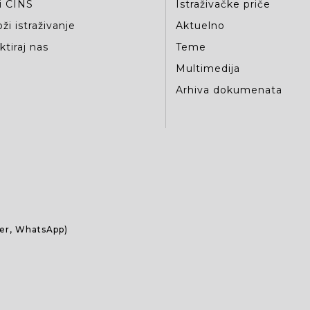
i CINS
Istraživačke priče
ži istraživanje
Aktuelno
tiraj nas
Teme
Multimedija
Arhiva dokumenata
ber, WhatsApp)