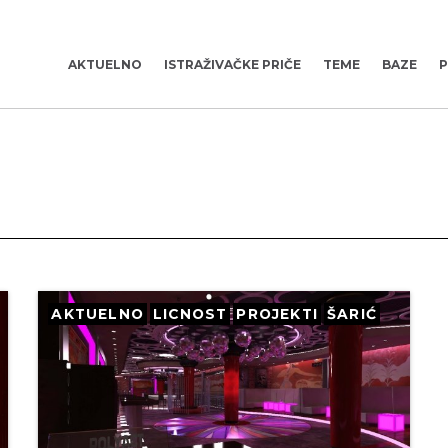
AKTUELNO
ISTRAŽIVAČKE PRIČE
TEME
BAZE
P
AKTUELNO
LICNOST
PROJEKTI
ŠARIĆ