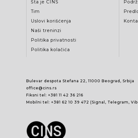
Šta je CINS
Podrž
Tim
Predlo
Uslovi korišćenja
Kontak
Naši treninzi
Politika privatnosti
Politika kolačića
Bulevar despota Stefana 22, 11000 Beograd, Srbija
office@cins.rs
Fiksni tel:
+381 11 42 36 216
Mobilni tel:
+381 62 10 39 472
(Signal, Telegram, Vi