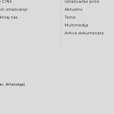
i CINS
Istraživačke priče
ži istraživanje
Aktuelno
tiraj nas
Teme
Multimedija
Arhiva dokumenata
ber, WhatsApp)