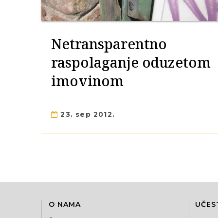
Netransparentno
raspolaganje oduzetom
imovinom
23. sep 2012.
O NAMA
UČES