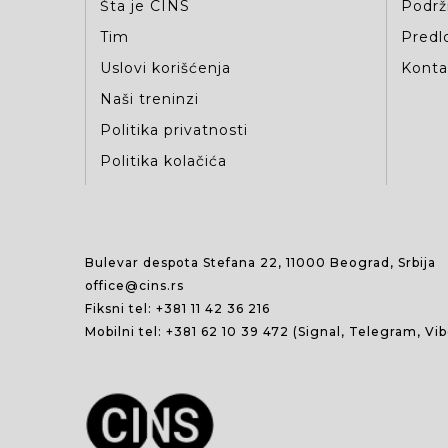
Šta je CINS
Podrž
Tim
Predlo
Uslovi korišćenja
Kontak
Naši treninzi
Politika privatnosti
Politika kolačića
Bulevar despota Stefana 22, 11000 Beograd, Srbija
office@cins.rs
Fiksni tel:
+381 11 42 36 216
Mobilni tel:
+381 62 10 39 472
(Signal, Telegram, Vi