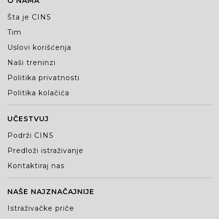
O NAMA
Šta je CINS
Tim
Uslovi korišćenja
Naši treninzi
Politika privatnosti
Politika kolačića
UČESTVUJ
Podrži CINS
Predloži istraživanje
Kontaktiraj nas
NAŠE NAJZNAČAJNIJE
Istraživačke priče