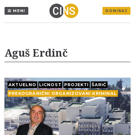
MENI
DONIRAJ
Aguš Erdinč
AKTUELNO
LICNOST
PROJEKTI
ŠARIĆ
PREKOGRANIČNI ORGANIZOVANI KRIMINAL