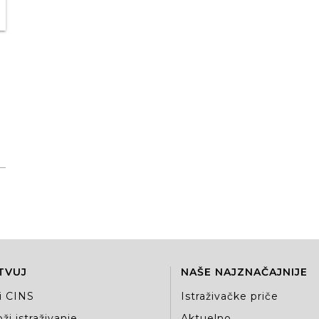
TVUJ
NAŠE NAJZNAČAJNIJE
i CINS
Istraživačke priče
ži istraživanje
Aktuelno