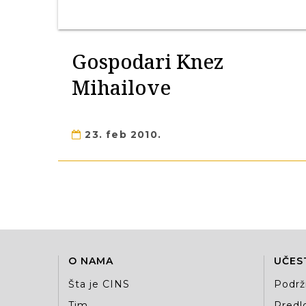
Gospodari Knez
Mihailove
23. feb 2010.
O NAMA
UČES
Šta je CINS
Podrž
Tim
Predlo