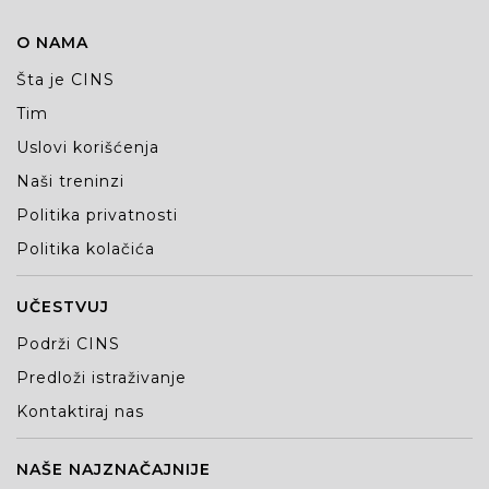
O NAMA
Šta je CINS
Tim
Uslovi korišćenja
Naši treninzi
Politika privatnosti
Politika kolačića
UČESTVUJ
Podrži CINS
Predloži istraživanje
Kontaktiraj nas
NAŠE NAJZNAČAJNIJE