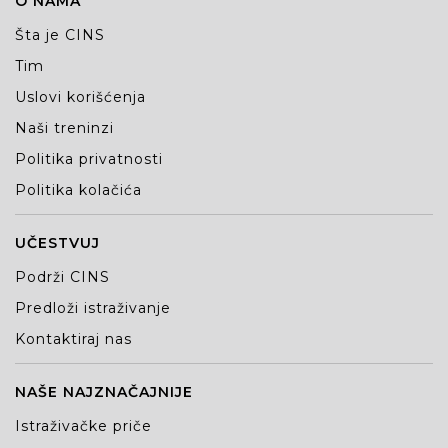
O NAMA
Šta je CINS
Tim
Uslovi korišćenja
Naši treninzi
Politika privatnosti
Politika kolačića
UČESTVUJ
Podrži CINS
Predloži istraživanje
Kontaktiraj nas
NAŠE NAJZNAČAJNIJE
Istraživačke priče