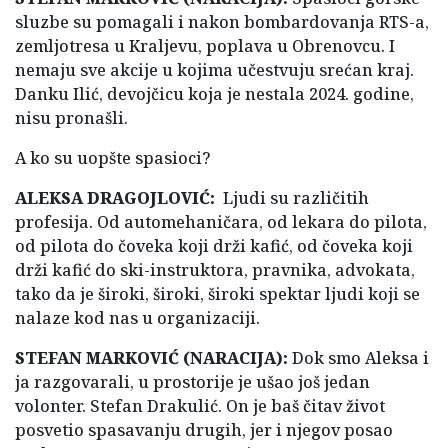
sluzbe su pomagali i nakon bombardovanja RTS-a,
zemljotresa u Kraljevu, poplava u Obrenovcu. I
nemaju sve akcije u kojima učestvuju srećan kraj.
Danku Ilić, devojčicu koja je nestala 2024. godine,
nisu pronašli.
A ko su uopšte spasioci?
ALEKSA DRAGOJLOVIĆ:
Ljudi su različitih
profesija. Od automehaničara, od lekara do pilota,
od pilota do čoveka koji drži kafić, od čoveka koji
drži kafić do ski-instruktora, pravnika, advokata,
tako da je široki, široki, široki spektar ljudi koji se
nalaze kod nas u organizaciji.
STEFAN MARKOVIĆ (NARACIJA):
Dok smo Aleksa i
ja razgovarali, u prostorije je ušao još jedan
volonter. Stefan Drakulić. On je baš čitav život
posvetio spasavanju drugih, jer i njegov posao