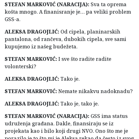
STEFAN MARKOVIĆ (NARACIJA):
Sva ta oprema
košta mnogo. A finanisranje je… pa veliki problem
GSS-a.
ALEKSA DRAGOJLIĆ:
Od cipela, planinarskih
pantalona, od rančeva, dubokih cipela, sve sami
kupujemo iz našeg budežeta.
STEFAN MARKOVIĆ:
I sve što radite radite
volonterski?
ALEKSA DRAGOJLIĆ:
Tako je.
STEFAN MARKOVIĆ:
Nemate nikakvu nadoknadu?
ALEKSA DRAGOJLIĆ:
Tako je, tako je.
STEFAN MARKOVIĆ (NARACIJA):
GSS ima status
udruženja građana. Dakle, finansiraju se iz
projekata kao i bilo koji drugi NVO. Ono što me je
porazilo je to što mi je Aleksa rekao da često iz svog