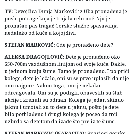
TV:
Devojčica Dunja Marković iz Uba pronađena je
posle potrage koja je trajala celu noć. Nju je
pronašao pas tragač Gorske službe spasavanja
nedaleko od kuće u kojoj živi.
STEFAN MARKOVIĆ:
Gde je pronađeno dete?
ALEKSA DRAGOJLOVIĆ:
Dete je pronađeno oko
650-700m vazdušnom linijom od svoje kuće. Dakle,
u jednom kraju šume. Tamo je pronađeno. I po priči
kolege, dete je ležalo, oni su se prvo uplašili da nije
ono najgore. Nakon toga, ono je nekako
odreagovala. Oni su je podigli, obavestili su štab
akcije i krenuli su odmah. Kolega je jedan skinuo
jaknu i umotali su to dete u jaknu, pošto je dete
bilo pothlađeno i drugi kolega je počeo da trči
uzbrdo sa detetom da izađe što pre iz te šume.
STEFAN MARKOVIĆ (NARACIJA):
Spasioci gorske