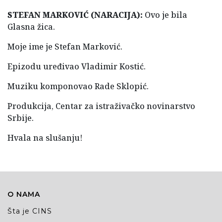
STEFAN MARKOVIĆ (NARACIJA):
Ovo je bila
Glasna žica.
Moje ime je Stefan Marković.
Epizodu uređivao Vladimir Kostić.
Muziku komponovao Rade Sklopić.
Produkcija, Centar za istraživačko novinarstvo
Srbije.
Hvala na slušanju!
O NAMA
Šta je CINS