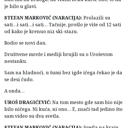
je bilo u glavi.
STEFAN MARKOVIĆ (NARACIJA):
Prolazili su
sati…i sati…i sati… Tačnije, prošlo je više od 12 sati
od kako je krenuo niz ski-stazu.
Rodio se novi dan.
Društvene mreže i mediji brujili su o Uroševom
nestanku.
Sam na hladnoći, u šumi bez igde ičega čekao je da
se desi čudo.
A onda…
UROŠ DRAGIĆEVIĆ:
Na tom mesto gde sam bio nije
bilo ničega. Ni kuća, ni ono… E, znači tad jedino što
sam video su dva svetla.
STEFAN MARKOVIĆ (NARACIJA):
Svetla na kraju