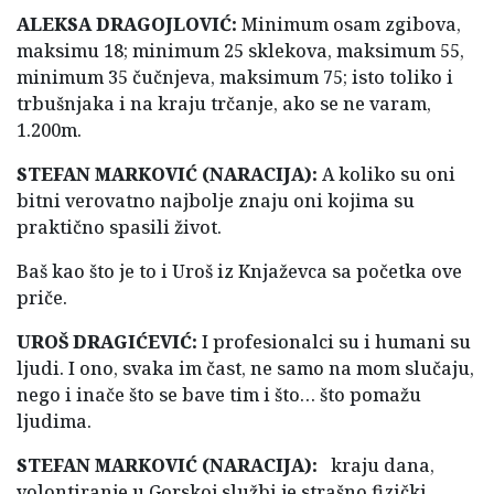
ALEKSA DRAGOJLOVIĆ:
Minimum osam zgibova,
maksimu 18; minimum 25 sklekova, maksimum 55,
minimum 35 čučnjeva, maksimum 75; isto toliko i
trbušnjaka i na kraju trčanje, ako se ne varam,
1.200m.
STEFAN MARKOVIĆ (NARACIJA):
A koliko su oni
bitni verovatno najbolje znaju oni kojima su
praktično spasili život.
Baš kao što je to i Uroš iz Knjaževca sa početka ove
priče.
UROŠ DRAGIĆEVIĆ:
I profesionalci su i humani su
ljudi. I ono, svaka im čast, ne samo na mom slučaju,
nego i inače što se bave tim i što… što pomažu
ljudima.
STEFAN MARKOVIĆ (NARACIJA):
kraju dana,
volontiranje u Gorskoj službi je strašno fizički