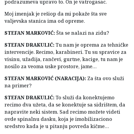
podrazumeva upravo to. On je vatrogasac.
Moj imenjak je rešiop da mi pokaže šta sve
valjevska stanica ima od opreme.
STEFAN MARKOVIĆ:
Šta se nalazi na zidu?
STEFAN DRAKULIĆ:
Tu nam je oprema za tehničke
intervencije. Recimo, karabineri. Tu su spravice za
visinu, užadija, rančevi, gurtne, kacige, tu nam je
nosilo za veoma uske prostore, jame…
STEFAN MARKOVIĆ (NARACIJA):
Za šta ovo služi
na primer?
STEFAN DRAKULIĆ:
To služi da konektujemo
recimo dva užeta, da se konektuje sa sidrištem, da
napravite neki sistem. Sad recimo možete videti
ovde spinalnu dasku, koja je imobilizaciono
sredstvo kada je u pitanju povreda kičme…