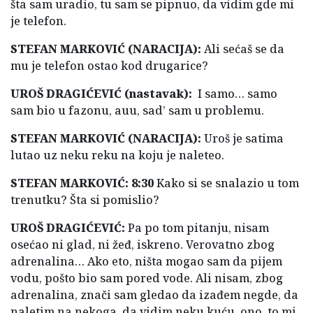
šta sam uradio, tu sam se pipnuo, da vidim gde mi
je telefon.
STEFAN MARKOVIĆ (NARACIJA):
Ali sećaš se da
mu je telefon ostao kod drugarice?
UROŠ DRAGIĆEVIĆ (nastavak):
I samo… samo
sam bio u fazonu, auu, sad’ sam u problemu.
STEFAN MARKOVIĆ (NARACIJA):
Uroš je satima
lutao uz neku reku na koju je naleteo.
STEFAN MARKOVIĆ: 8:30
Kako si se snalazio u tom
trenutku? Šta si pomislio?
UROŠ DRAGIĆEVIĆ:
Pa po tom pitanju, nisam
osećao ni glad, ni žeđ, iskreno. Verovatno zbog
adrenalina… Ako eto, ništa mogao sam da pijem
vodu, pošto bio sam pored vode. Ali nisam, zbog
adrenalina, znači sam gledao da izađem negde, da
naletim na nekoga, da vidim neku kuću, ono, to mi