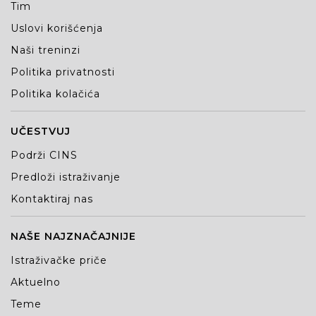
Tim
Uslovi korišćenja
Naši treninzi
Politika privatnosti
Politika kolačića
UČESTVUJ
Podrži CINS
Predloži istraživanje
Kontaktiraj nas
NAŠE NAJZNAČAJNIJE
Istraživačke priče
Aktuelno
Teme