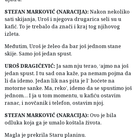
STEFAN MARKOVIĆ (NARACIJA):
Nakon nekoliko
sati skijanja, Uroš i njegova drugarica seli su u
kafić. To je trebalo da znači i kraj tog njihovog
izleta.
Međutim, Uroš je želeo da bar još jednom stane
skije. Samo još jedan spust.
UROŠ DRAGIĆEVIĆ:
Ja sam nju terao, ‘ajmo na još
jedan spust. I tu sad ona kaže, pa nemam pojma da
li da idemo. Jedan lik nas pita je l’ hoćete na
motorne sanke. Ma, reko’, idemo da se spustimo još
jednom… I ja u tom momentu, u kafiću ostavim
ranac, i novčanik i telefon, ostavim njoj.
STEFAN MARKOVIĆ (NARACIJA):
Ovo je bila
odluka koja ga je umalo koštala života.
Magla je prekrila Staru planinu.