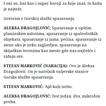
I oni su, baš kao i super heroji za koje znaš, tu kada
je najteže.
Govorim o Gorskoj službi spasavanja.
ALEKSA DRAGOJLOVIĆ:
Spasavanje u opštim
planinskim uslovima, spasavanje iz spaleoloških
objekata, spasavanje iz jama, pećina, spasavanje iz
stene ako je neko zaglavljen, spasavanje na
skijaškim terenima kao mesto gde nas najčešće i
viđaju sve.
STEFAN MARKOVIĆ (NARACIJA):
Ovo je Aleksa
Dragojlović. On je načelnik valjevske stanice
Gorske službe spasavanja.
STEFAN MARKOVIĆ:
‘Ajd kaži nešto.
ALEKSA DRAGOJLOVIĆ:
Test jedan, dva, mikrofon
proba.