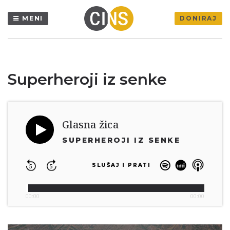
MENI
DONIRAJ
Superheroji iz senke
Glasna žica
SUPERHEROJI IZ SENKE
SLUŠAJ I PRATI
5
5
00:00
00:00