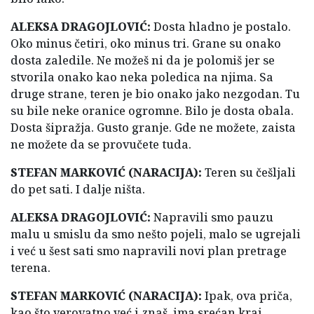
ALEKSA DRAGOJLOVIĆ:
Dosta hladno je postalo.
Oko minus četiri, oko minus tri. Grane su onako
dosta zaledile. Ne možeš ni da je polomiš jer se
stvorila onako kao neka poledica na njima. Sa
druge strane, teren je bio onako jako nezgodan. Tu
su bile neke oranice ogromne. Bilo je dosta obala.
Dosta šipražja. Gusto granje. Gde ne možete, zaista
ne možete da se provučete tuda.
STEFAN MARKOVIĆ (NARACIJA):
Teren su češljali
do pet sati. I dalje ništa.
ALEKSA DRAGOJLOVIĆ:
Napravili smo pauzu
malu u smislu da smo nešto pojeli, malo se ugrejali
i već u šest sati smo napravili novi plan pretrage
terena.
STEFAN MARKOVIĆ (NARACIJA):
Ipak, ova priča,
kao što verovatno već i znaš, ima srećan kraj.