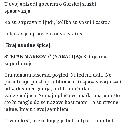
U ovoj epizodi govorim o Gorskoj službi
spasavanja.
Ko su zapravo ti ljudi, koliko su važni i zašto?
i kakav je njihov zakonski status.
[
Kraj uvodne špice]
STEFAN MARKOVIĆ (NARACIJA):
Srbija ima
superheroje.
Oni nemaju laserski pogled. Ni ledeni dah. Ne
paradiraju po strip-tablama, niti spavasavaju svet
od zlih super genija, ludih naučnika i
vanzemaljaca. Nemaju plašteve, mada imaju nešto
što bi moglo da se nazove kostimom. To su crvene
jakne. Imaju i svoj samblem.
Crveni krst, preko kojeg je beli biljka – runolist.