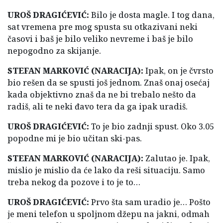
UROŠ DRAGIĆEVIĆ:
Bilo je dosta magle. I tog dana,
sat vremena pre mog spusta su otkazivani neki
časovi i baš je bilo veliko nevreme i baš je bilo
nepogodno za skijanje.
STEFAN MARKOVIĆ (NARACIJA):
Ipak, on je čvrsto
bio rešen da se spusti još jednom. Znaš onaj osećaj
kada objektivno znaš da ne bi trebalo nešto da
radiš, ali te neki đavo tera da ga ipak uradiš.
UROŠ DRAGIĆEVIĆ:
To je bio zadnji spust. Oko 3.05
popodne mi je bio učitan ski-pas.
STEFAN MARKOVIĆ (NARACIJA):
Zalutao je. Ipak,
mislio je mislio da će lako da reši situaciju. Samo
treba nekog da pozove i to je to…
UROŠ DRAGIĆEVIĆ:
Prvo šta sam uradio je… Pošto
je meni telefon u spoljnom džepu na jakni, odmah