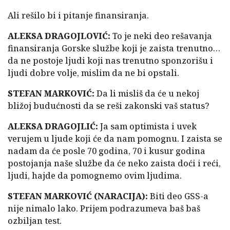
Ali rešilo bi i pitanje finansiranja.
ALEKSA DRAGOJLOVIĆ:
To je neki deo rešavanja
finansiranja Gorske službe koji je zaista trenutno…
da ne postoje ljudi koji nas trenutno sponzorišu i
ljudi dobre volje, mislim da ne bi opstali.
STEFAN MARKOVIĆ:
Da li misliš da će u nekoj
bližoj budućnosti da se reši zakonski vaš status?
ALEKSA DRAGOJLIĆ:
Ja sam optimista i uvek
verujem u ljude koji će da nam pomognu. I zaista se
nadam da će posle 70 godina, 70 i kusur godina
postojanja naše službe da će neko zaista doći i reći,
ljudi, hajde da pomognemo ovim ljudima.
STEFAN MARKOVIĆ (NARACIJA):
Biti deo GSS-a
nije nimalo lako. Prijem podrazumeva baš baš
ozbiljan test.