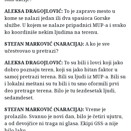
ALEKSA DRAGOJLOVIĆ:
To je zapravo mesto u
kome se nalazi jedan ili dva spasioca Gorske
službe. U kojem se nalaze pripadnici MUP-a i svako
ko koordiniše nekim ljudima na terenu.
STEFAN MARKOVIĆ (NARACIJA):
A ko je sve
učestvovao u pretrazi?
ALEKSA DRAGOJLOVIĆ:
To su bili i lovci koji jako
dobro poznaju teren, koji su jako bitan faktor u
samoj pretrazi terena. Bili su ljudi iz MUP-a. Bili su
i lokalni meštani su tu bili i tu smo oformili prvi
deo pretrage terena. Bilo je tu šezdesetak ljudi,
sedamdeset.
STEFAN MARKOVIĆ (NARACIJA):
Vreme je
prolazilo. Svanuo je novi dan, bilo je četiri ujutru,
a od devojčice ni traga ni glasa. Ekipi GSS-a nije
bilo lako.