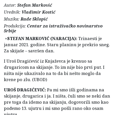
Autor:
Stefan Marković
Urednik:
Vladimir Kostić
Muzika:
Rade Sklopić
Produkcija:
Centar za istraživačko novinarstvo
Srbije
+
STEFAN MARKOVIĆ (NARACIJA):
Trinaesti je
januar 2021. godine. Staru planinu je prekrio sneg.
Za skijaše – savršen dan.
I Uroš Dragićević iz Knjaževca je krenuo sa
drugaricom na skijanje. To im nije bio prvi put. I
ništa nije ukazivalo na to da bi nešto moglo da
krene po zlu. (UBOD)
UROŠ DRAGIĆEVIĆ:
Pa mi smo išli godinama na
skijanje, drugarica i ja. I ništa, čuli smo se neki dan
pre toga da idemo na skijanju, dogovorili smo kao
pođemo 13. ujutru i mi smo pošli rano oko osam
ujutru.