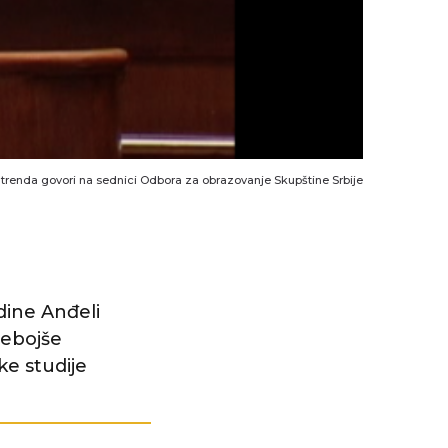
trenda govori na sednici Odbora za obrazovanje Skupštine Srbije
dine Anđeli
Nebojše
ke studije