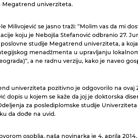
e Megatrend univerziteta.
 Milivojević se jasno traži: “Molim vas da mi dos
acije koju je Nebojša Stefanović odbranio 27. Ju
 poslovne studije Megatrend univerziteta, a koja
rategijskog menadžmenta u upravljanju lokal
eograda)“, a ne radnu verziju, kako je naveo gos
d univerziteta pozitivno je odgovorilo na ovaj 
vić dopis u kojem se kaže da joj je doktorska dis
Odeljenja za poslediplomske studije Univerzitet
ku da dođe na uvid.
vorom osoblja, naša novinarka je 4. aprila 2014. 