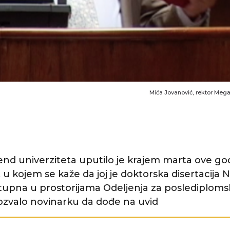
Mića Jovanović, rektor Mega
nd univerziteta uputilo je krajem marta ove go
s, u kojem se kaže da joj je doktorska disertacija 
tupna u prostorijama Odeljenja za poslediploms
zvalo novinarku da dođe na uvid