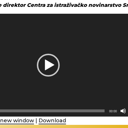
e direktor Centra za istraživačko novinarstvo S
00:00
n new window
|
Download