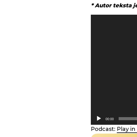
* Autor teksta j
Pregledač
video
zapisa
00:00
Podcast:
Play i