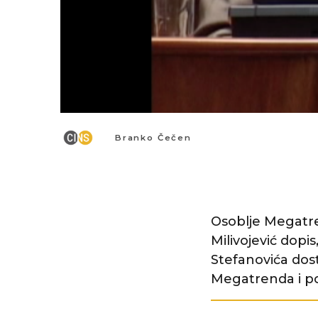
Branko Čečen
Osoblje Megatre
Milivojević dopi
Stefanovića dos
Megatrenda i po