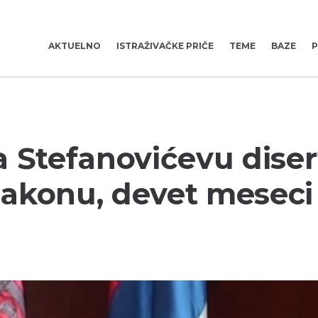
AKTUELNO
ISTRAŽIVAČKE PRIČE
TEME
BAZE
P
 Stefanovićevu diser
akonu, devet meseci