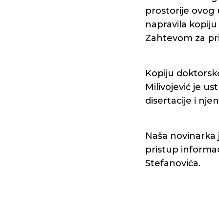
prostorije ovog 
napravila kopiju 
Zahtevom za pri
Kopiju doktorsko
Milivojević je us
disertacije i nje
Naša novinarka 
pristup informac
Stefanovića.