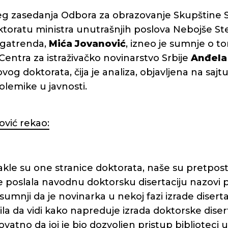
 zasedanja Odbora za obrazovanje Skupštine Srbi
ktoratu ministra unutrašnjih poslova Nebojše St
egatrenda,
Mića Jovanović
, izneo je sumnje o to
entra za istraživačko novinarstvo Srbije
Anđela 
ovog doktorata, čija je analiza, objavljena na sajt
polemike u javnosti.
ović rekao:
kle su one stranice doktorata, naše su pretpost
e poslala navodnu doktorsku disertaciju nazovi 
umnji da je novinarka u nekoj fazi izrade diserta
ažila da vidi kako napreduje izrada doktorske dise
vatno da joj je bio dozvoljen pristup biblioteci un