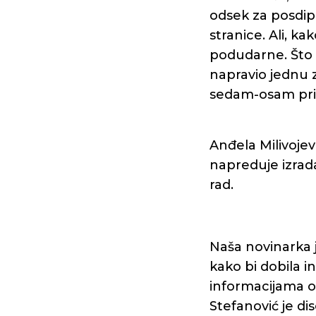
odsek za posdip
stranice. Ali, ka
podudarne. Što 
napravio jednu z
sedam-osam prim
Anđela Milivojevi
napreduje izrad
rad.
Naša novinarka 
kako bi dobila 
informacijama od
Stefanović je di