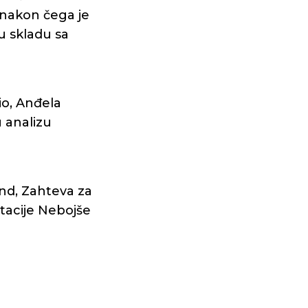
, nakon čega je
 u skladu sa
io, Anđela
u analizu
nd, Zahteva za
rtacije Nebojše