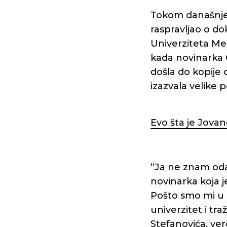
Tokom današnjeg
raspravljao o do
Univerziteta M
kada novinarka C
došla do kopije 
izazvala velike 
Evo šta je Jovan
“Ja ne znam oda
novinarka koja j
Pošto smo mi u s
univerzitet i tr
Stefanovića, vero