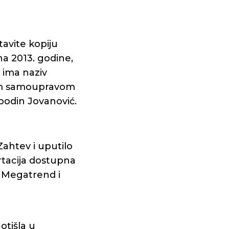
tavite kopiju
na 2013. godine,
 ima naziv
nom samoupravom
podin Jovanović.
Zahtev i uputilo
ertacija dostupna
a Megatrend i
otišla u