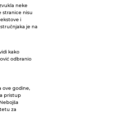
izvukla neke
e stranice nisu
ekstove i
 stručnjaka je na
vidi kako
nović odbranio
a ove godine,
a pristup
 Nebojša
ltetu za