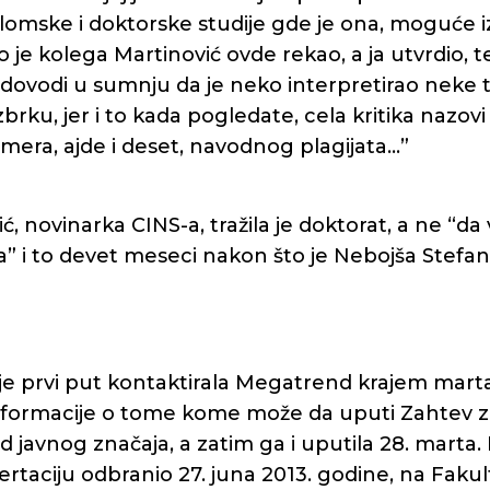
lomske i doktorske studije gde je ona, moguće 
ko je kolega Martinović ovde rekao, a ja utvrdio, t
dovodi u sumnju da je neko interpretirao neke t
brku, jer i to kada pogledate, cela kritika nazovi
era, ajde i deset, navodnog plagijata…”
ć, novinarka CINS-a, tražila je doktorat, a ne “da 
a” i to devet meseci nakon što je Nebojša Stefa
je prvi put kontaktirala Megatrend krajem mart
informacije o tome kome može da uputi Zahtev z
 javnog značaja, a zatim ga i uputila 28. marta.
sertaciju odbranio 27. juna 2013. godine, na Faku