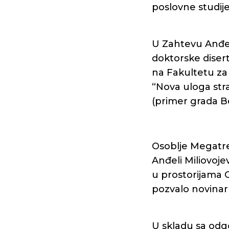
poslovne studij
U Zahtevu Anđele
doktorske disert
na Fakultetu za
“Nova uloga st
(primer grada B
Osoblje Megatren
Anđeli Miliovoje
u prostorijama 
pozvalo novinar
U skladu sa odgo