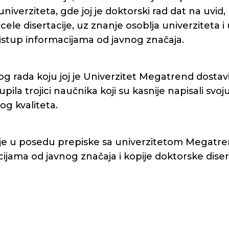
univerziteta, gde joj je doktorski rad dat na uvid
cele disertacije, uz znanje osoblja univerziteta i
stup informacijama od javnog značaja.
g rada koju joj je Univerzitet Megatrend dostav
tupila trojici naučnika koji su kasnije napisali svoj
nog kvaliteta.
je u posedu prepiske sa univerzitetom Megatre
ijama od javnog značaja i kopije doktorske dise