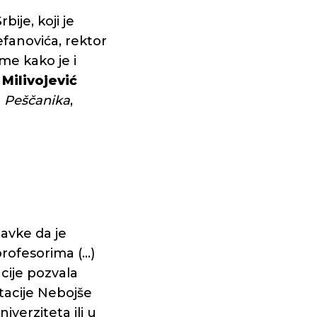
je, koji je
efanovića, rektor
me kako je i
Milivojević
u
Peščanika
,
avke da je
profesorima (…)
cije pozvala
rtacije Nebojše
iverziteta ili u