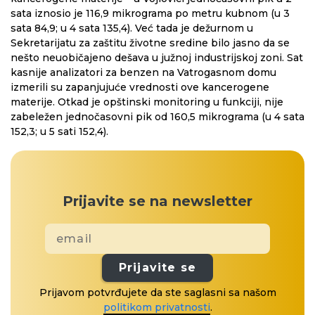
sata iznosio je 116,9 mikrograma po metru kubnom (u 3
sata 84,9; u 4 sata 135,4). Već tada je dežurnom u
Sekretarijatu za zaštitu životne sredine bilo jasno da se
nešto neuobičajeno dešava u južnoj industrijskoj zoni. Sat
kasnije analizatori za benzen na Vatrogasnom domu
izmerili su zapanjujuće vrednosti ove kancerogene
materije. Otkad je opštinski monitoring u funkciji, nije
zabeležen jednočasovni pik od 160,5 mikrograma (u 4 sata
152,3; u 5 sati 152,4).
Prijavite se na newsletter
Prijavite se
Prijavom potvrđujete da ste saglasni sa našom
politikom privatnosti
.