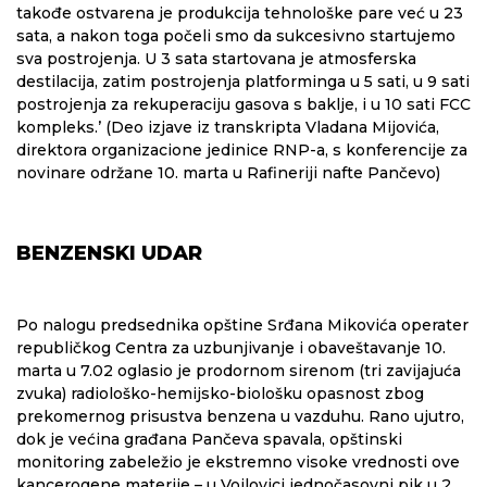
takođe ostvarena je produkcija tehnološke pare već u 23
sata, a nakon toga počeli smo da sukcesivno startujemo
sva postrojenja. U 3 sata startovana je atmosferska
destilacija, zatim postrojenja platforminga u 5 sati, u 9 sati
postrojenja za rekuperaciju gasova s baklje, i u 10 sati FCC
kompleks.’ (Deo izjave iz transkripta Vladana Mijovića,
direktora organizacione jedinice RNP-a, s konferencije za
novinare održane 10. marta u Rafineriji nafte Pančevo)
BENZENSKI UDAR
Po nalogu predsednika opštine Srđana Mikovića operater
republičkog Centra za uzbunjivanje i obaveštavanje 10.
marta u 7.02 oglasio je prodornom sirenom (tri zavijajuća
zvuka) radiološko-hemijsko-biološku opasnost zbog
prekomernog prisustva benzena u vazduhu. Rano ujutro,
dok je većina građana Pančeva spavala, opštinski
monitoring zabeležio je ekstremno visoke vrednosti ove
kancerogene materije – u Vojlovici jednočasovni pik u 2