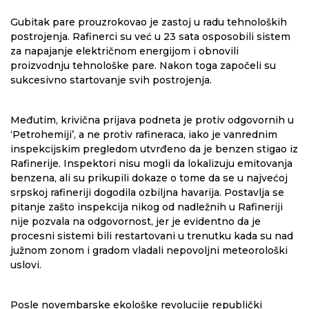
Gubitak pare prouzrokovao je zastoj u radu tehnoloških
postrojenja. Rafinerci su već u 23 sata osposobili sistem
za napajanje električnom energijom i obnovili
proizvodnju tehnološke pare. Nakon toga započeli su
sukcesivno startovanje svih postrojenja.
Međutim, krivična prijava podneta je protiv odgovornih u
‘Petrohemiji’, a ne protiv rafineraca, iako je vanrednim
inspekcijskim pregledom utvrđeno da je benzen stigao iz
Rafinerije. Inspektori nisu mogli da lokalizuju emitovanja
benzena, ali su prikupili dokaze o tome da se u najvećoj
srpskoj rafineriji dogodila ozbiljna havarija. Postavlja se
pitanje zašto inspekcija nikog od nadležnih u Rafineriji
nije pozvala na odgovornost, jer je evidentno da je
procesni sistemi bili restartovani u trenutku kada su nad
južnom zonom i gradom vladali nepovoljni meteorološki
uslovi.
Posle novembarske ekološke revolucije republički