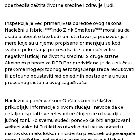
obezbedila zaštita životne sredine i zdravlje ljudi.
Inspekcija je već primenjivala odredbe ovog zakona.
Nadležni u fabrici ***’Indo Zink Smelters’*** morali su da
urade elaborat o bezbednom startovanju proizvodnje i
mere koje su u njemu propisane primenjuju se kod
svakog pokretanja procesa kada su mogući veliki
negativni uticaji na životnu sredinu. S druge strane,
Akcionim planom za RTB Bor predviđeno je da u slučaju
prekomernog epizodnog aerozagađenja treba redukovati
ili potpuno obustaviti rad pojedinih postrojenja unutar
procesnog sistema ovog zagađivača.
Nadležni u pančevačkom Opštinskom tužilaštvu
prikupljaju informacije o ovom slučaju i navode da će
detaljno ispitati sve relevantne činjenice o havariji u
južnoj zoni. Po svemu sudeći ponovo će biti angažovani
veštaci kako bi Tužilaštvo utvrdilo da li su svi akteri u
martovskom ekološkom incidentu preduzeli odgovarajuće