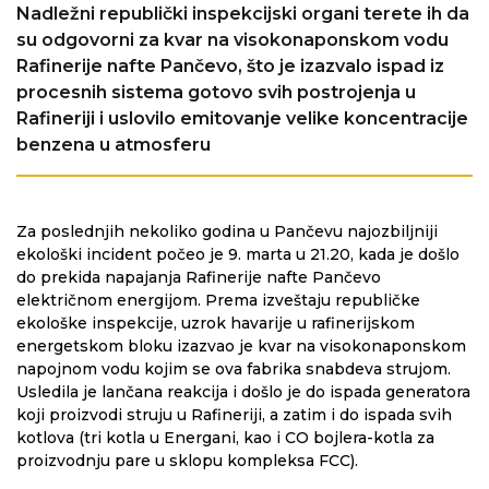
Nadležni republički inspekcijski organi terete ih da
su odgovorni za kvar na visokonaponskom vodu
Rafinerije nafte Pančevo, što je izazvalo ispad iz
procesnih sistema gotovo svih postrojenja u
Rafineriji i uslovilo emitovanje velike koncentracije
benzena u atmosferu
Za poslednjih nekoliko godina u Pančevu najozbiljniji
ekološki incident počeo je 9. marta u 21.20, kada je došlo
do prekida napajanja Rafinerije nafte Pančevo
električnom energijom. Prema izveštaju republičke
ekološke inspekcije, uzrok havarije u rafinerijskom
energetskom bloku izazvao je kvar na visokonaponskom
napojnom vodu kojim se ova fabrika snabdeva strujom.
Usledila je lančana reakcija i došlo je do ispada generatora
koji proizvodi struju u Rafineriji, a zatim i do ispada svih
kotlova (tri kotla u Energani, kao i CO bojlera-kotla za
proizvodnju pare u sklopu kompleksa FCC).