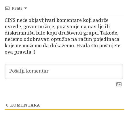
Prati
CINS neće objavljivati komentare koji sadrže
uvrede, govor mržnje, pozivanje na nasilje ili
diskriminišu bilo koju društvenu grupu. Takođe,
nećemo odobravati optužbe na račun pojedinaca
koje ne možemo da dokažemo. Hvala što poštujete
ova pravila :)
0
KOMENTARA