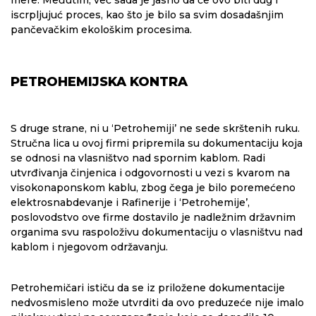
mere. Međutim, već sada je jasno da će ovo biti dug i
iscrpljujuć proces, kao što je bilo sa svim dosadašnjim
pančevačkim ekološkim procesima.
PETROHEMIJSKA KONTRA
S druge strane, ni u ‘Petrohemiji’ ne sede skrštenih ruku.
Stručna lica u ovoj firmi pripremila su dokumentaciju koja
se odnosi na vlasništvo nad spornim kablom. Radi
utvrđivanja činjenica i odgovornosti u vezi s kvarom na
visokonaponskom kablu, zbog čega je bilo poremećeno
elektrosnabdevanje i Rafinerije i ‘Petrohemije’,
poslovodstvo ove firme dostavilo je nadležnim državnim
organima svu raspoloživu dokumentaciju o vlasništvu nad
kablom i njegovom održavanju.
Petrohemičari ističu da se iz priložene dokumentacije
nedvosmisleno može utvrditi da ovo preduzeće nije imalo