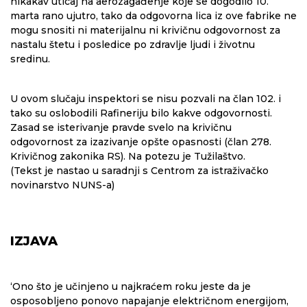
nikakav uticaj na aerozagađenje koje se dogodilo 10.
marta rano ujutro, tako da odgovorna lica iz ove fabrike ne
mogu snositi ni materijalnu ni krivičnu odgovornost za
nastalu štetu i posledice po zdravlje ljudi i životnu
sredinu.
U ovom slučaju inspektori se nisu pozvali na član 102. i
tako su oslobodili Rafineriju bilo kakve odgovornosti.
Zasad se isterivanje pravde svelo na krivičnu
odgovornost za izazivanje opšte opasnosti (član 278.
Krivičnog zakonika RS). Na potezu je Tužilaštvo.
(Tekst je nastao u saradnji s Centrom za istraživačko
novinarstvo NUNS-a)
IZJAVA
‘Ono što je učinjeno u najkraćem roku jeste da je
osposobljeno ponovo napajanje električnom energijom,