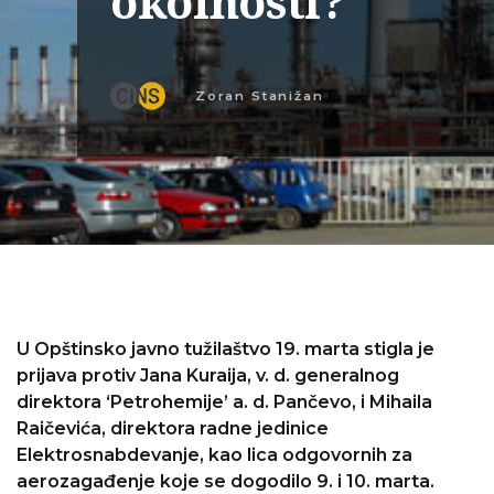
okolnosti?
Zoran Stanižan
U Opštinsko javno tužilaštvo 19. marta stigla je
prijava protiv Jana Kuraija, v. d. generalnog
direktora ‘Petrohemije’ a. d. Pančevo, i Mihaila
Raičevića, direktora radne jedinice
Elektrosnabdevanje, kao lica odgovornih za
aerozagađenje koje se dogodilo 9. i 10. marta.