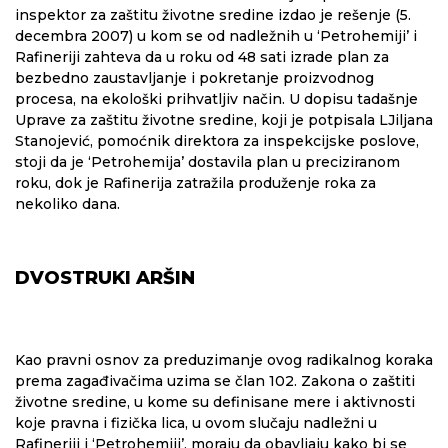
inspektor za zaštitu životne sredine izdao je rešenje (5.
decembra 2007) u kom se od nadležnih u ‘Petrohemiji’ i
Rafineriji zahteva da u roku od 48 sati izrade plan za
bezbedno zaustavljanje i pokretanje proizvodnog
procesa, na ekološki prihvatljiv način. U dopisu tadašnje
Uprave za zaštitu životne sredine, koji je potpisala LJiljana
Stanojević, pomoćnik direktora za inspekcijske poslove,
stoji da je ‘Petrohemija’ dostavila plan u preciziranom
roku, dok je Rafinerija zatražila produženje roka za
nekoliko dana.
DVOSTRUKI ARŠIN
Kao pravni osnov za preduzimanje ovog radikalnog koraka
prema zagađivačima uzima se član 102. Zakona o zaštiti
životne sredine, u kome su definisane mere i aktivnosti
koje pravna i fizička lica, u ovom slučaju nadležni u
Rafineriji i ‘Petrohemiji’, moraju da obavljaju kako bi se