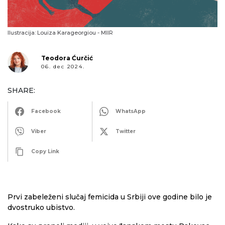
Ilustracija: Louiza Karageorgiou - MIIR
Teodora Ćurčić
06. dec 2024.
SHARE:
Facebook
WhatsApp
Viber
Twitter
Copy Link
Prvi zabeleženi slučaj femicida u Srbiji ove godine bilo je
dvostruko ubistvo.