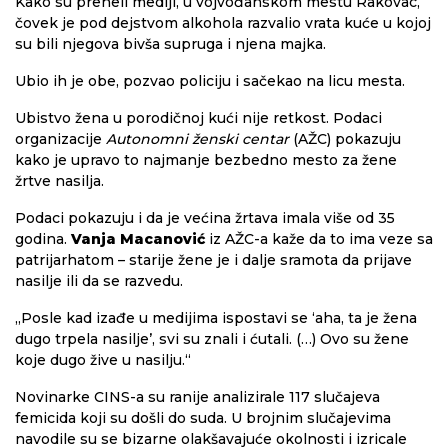
Kako su preneli mediji, u vojvođanskom mestu Rakovac,
čovek je pod dejstvom alkohola razvalio vrata kuće u kojoj
su bili njegova bivša supruga i njena majka.
Ubio ih je obe, pozvao policiju i sačekao na licu mesta.
Ubistvo žena u porodičnoj kući nije retkost. Podaci
organizacije
Autonomni ženski centar
(AŽC) pokazuju
kako je upravo to najmanje bezbedno mesto za žene
žrtve nasilja.
Podaci pokazuju i da je većina žrtava imala više od 35
godina.
Vanja Macanović
iz AŽC-a kaže da to ima veze sa
patrijarhatom – starije žene je i dalje sramota da prijave
nasilje ili da se razvedu.
„Posle kad izađe u medijima ispostavi se ‘aha, ta je žena
dugo trpela nasilje’, svi su znali i ćutali. (…) Ovo su žene
koje dugo žive u nasilju.“
Novinarke CINS-a su ranije analizirale 117 slučajeva
femicida koji su došli do suda. U brojnim slučajevima
navodile su se bizarne olakšavajuće okolnosti i izricale