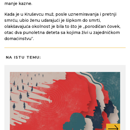
manje kazne.
Kada je u Kruševcu muž, posle uznemiravanja i pretnji
smrću, ubio ženu udarajući je šipkom do smrti,
olakšavajuća okolnost je bila to što je „porodičan čovek,
otac dva punoletna deteta sa kojima živi u zajedničkom
domaćinstvu“.
NA ISTU TEMU: