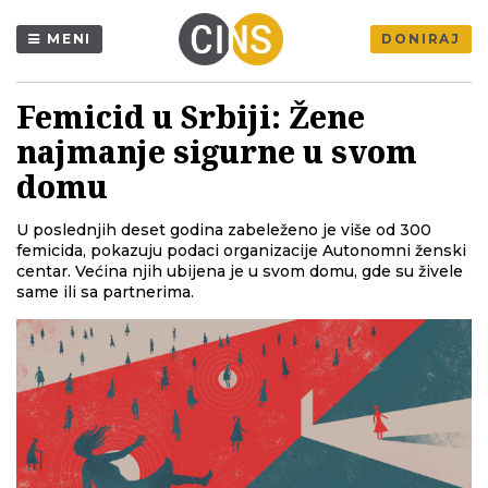
MENI
DONIRAJ
Femicid u Srbiji: Žene
najmanje sigurne u svom
domu
U poslednjih deset godina zabeleženo je više od 300
femicida, pokazuju podaci organizacije Autonomni ženski
centar. Većina njih ubijena je u svom domu, gde su živele
same ili sa partnerima.