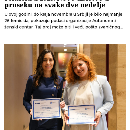
proseku na svake dve nedelje
U ovoj godini, do kraja novembra u Srbiji je bilo najmanje
26 femicida, pokazuju podaci organizacije Autonomni
ženski centar. Taj broj može biti i veći, pošto zvaničnog
registra femicida još uvek nema i organizacije podatke
sakupljaju iz medija. Tako je, na primer, u junu ove godine
otkriven još jedan slučaj femicida od prošle godine koji je
tada prošao ispod radara.