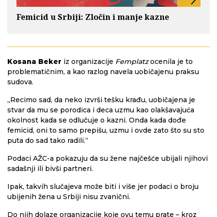
Femicid u Srbiji: Zločin i manje kazne
Kosana Beker
iz organizacije
Femplatz
ocenila je to
problematičnim, a kao razlog navela uobičajenu praksu
sudova.
„Recimo sad, da neko izvrši tešku krađu, uobičajena je
stvar da mu se porodica i deca uzmu kao olakšavajuća
okolnost kada se odlučuje o kazni. Onda kada dođe
femicid, oni to samo prepišu, uzmu i ovde zato što su sto
puta do sad tako radili.“
Podaci AŽC-a pokazuju da su žene najčešće ubijali njihovi
sadašnji ili bivši partneri.
Ipak, takvih slučajeva može biti i više jer podaci o broju
ubijenih žena u Srbiji nisu zvanični.
Do njih dolaze organizacije koje ovu temu prate – kroz