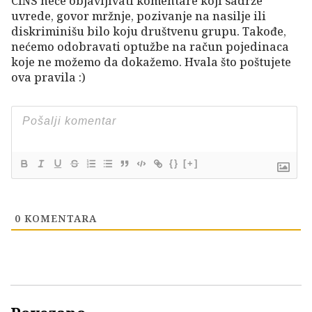
CINS neće objavljivati komentare koji sadrže
uvrede, govor mržnje, pozivanje na nasilje ili
diskriminišu bilo koju društvenu grupu. Takođe,
nećemo odobravati optužbe na račun pojedinaca
koje ne možemo da dokažemo. Hvala što poštujete
ova pravila :)
{}
[+]
0
KOMENTARA