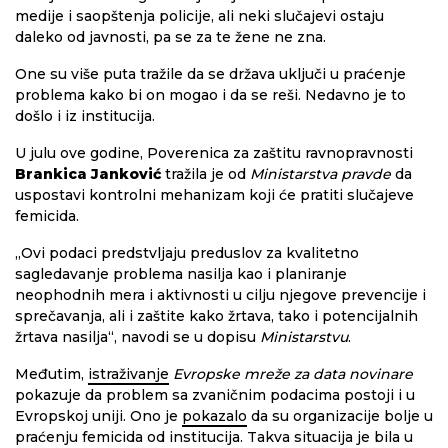
medije i saopštenja policije, ali neki slučajevi ostaju
daleko od javnosti, pa se za te žene ne zna.
One su više puta tražile da se država uključi u praćenje
problema kako bi on mogao i da se reši. Nedavno je to
došlo i iz institucija.
U julu ove godine, Poverenica za zaštitu ravnopravnosti
Brankica Janković
tražila je od
Ministarstva pravde
da
uspostavi kontrolni mehanizam koji će pratiti slučajeve
femicida.
„Ovi podaci predstvljaju preduslov za kvalitetno
sagledavanje problema nasilja kao i planiranje
neophodnih mera i aktivnosti u cilju njegove prevencije i
sprečavanja, ali i zaštite kako žrtava, tako i potencijalnih
žrtava nasilja“, navodi se u dopisu
Ministarstvu
.
Međutim,
istraživanje
Evropske mreže za data novinare
pokazuje da problem sa zvaničnim podacima postoji i u
Evropskoj uniji. Ono je
pokazalo
da su organizacije bolje u
praćenju femicida od institucija. Takva situacija je bila u