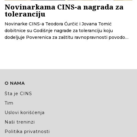
Novinarkama CINS-a nagrada za
toleranciju
Novinarke CINS-a Teodora Ćurčić i Jovana Tomić
dobitnice su Godišnje nagrade za toleranciju koju
dodeljuje Poverenica za zaštitu ravnopravnosti povodom
Međunarodnog dana tolerancije.
O NAMA
Šta je CINS
Tim
Uslovi korišćenja
Naši treninzi
Politika privatnosti