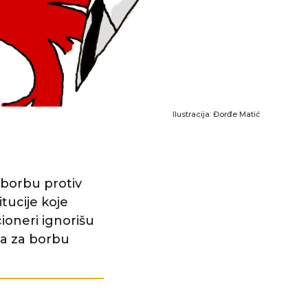
Ilustracija: Đorđe Matić
 borbu protiv
itucije koje
ioneri ignorišu
ta za borbu