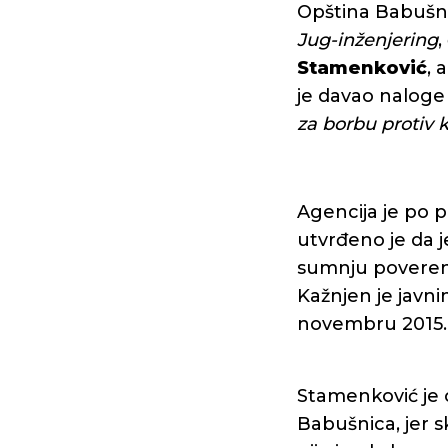
Opština Babušnic
Jug-inženjering
,
Stamenković
, 
je davao naloge
za borbu protiv 
Agencija je po p
utvrđeno je da 
sumnju poverenj
Kažnjen je javni
novembru 2015.
Stamenković je 
Babušnica, jer s