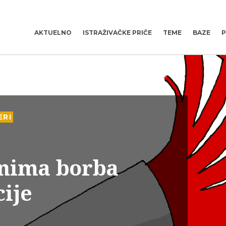
AKTUELNO
ISTRAŽIVAČKE PRIČE
TEME
BAZE
P
ERI
anima borba
ije