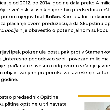
a je od 2012. do 2014. godine dala preko 4 milio
 čiji je većinski vlasnik najpre bio predsednik opš
a potom njegov brat
Srđan
. Kao lokalni funkcio
 za plaćanje ovom preduzeću, a da Skupštinu op
korupcije
nije obavestio o potencijalnom sukobu 
rijavi ipak pokrenula postupak protiv Stamenkovi
je „interesno pogodovao sebi i povezanim licima 
e građana u savesno i odgovorno vršenje javne 
m objavljivanjem preporuke za razrešenje sa funk
 godine.
ostao predsednik Opštine
kupština opštine u tri navrata