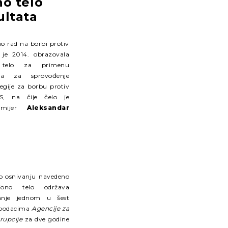
no telo
ultata
o rad na borbi protiv
 je 2014. obrazovala
o telo za primenu
na za sprovođenje
egije za borbu protiv
S, na čije čelo je
remijer
Aleksandar
 o osnivanju navedeno
iono telo održava
anje jednom u šest
 podacima
Agencije za
rupcije
za dve godine