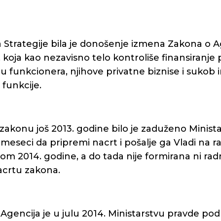
 Strategije bila je donošenje izmena Zakona o A
, koja kao nezavisno telo kontroliše finansiranje p
u funkcionera, njihove privatne biznise i sukob i
 funkcije.
zakonu još 2013. godine bilo je zaduženo Minist
meseci da pripremi nacrt i pošalje ga Vladi na 
nom 2014. godine, a do tada nije formirana ni rad
acrtu zakona.
Agencija je u julu 2014. Ministarstvu pravde podn