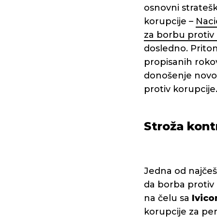
osnovni strateš
korupcije –
Naci
za borbu protiv
dosledno. Prito
propisanih rokov
donošenje novo
protiv korupcije
Stroža kont
Jedna od najčešć
da borba protiv 
na čelu sa
Ivic
korupcije za per