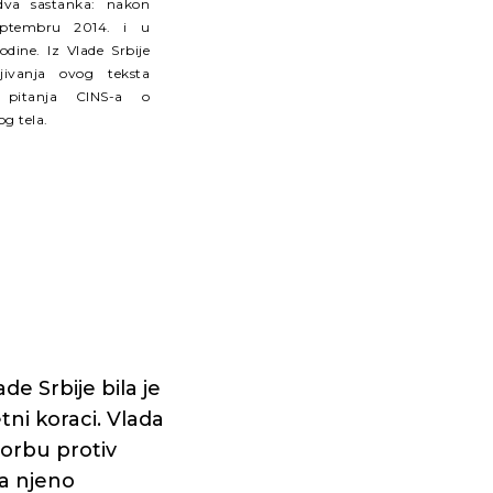
dva sastanka: nakon
eptembru 2014. i u
dine. Iz Vlade Srbije
jivanja ovog teksta
 pitanja CINS-a o
g tela.
e Srbije bila je
tni koraci. Vlada
borbu protiv
za njeno