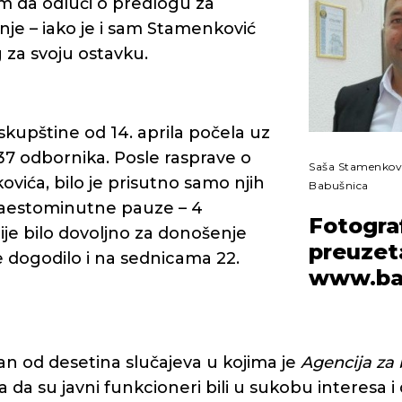
um da odluči o predlogu za
nje – iako je i sam Stamenković
za svoju ostavku.
skupštine od 14. aprila počela uz
37 odbornika. Posle rasprave o
Saša Stamenkovi
vića, bilo je prisutno samo njih
Babušnica
naestominutne pauze – 4
Fotograf
ije bilo dovoljno za donošenje
preuzet
e dogodilo i na sednicama 22.
www.bab
an od desetina slučajeva u kojima je
Agencija za 
a da su javni funkcioneri bili u sukobu interesa i