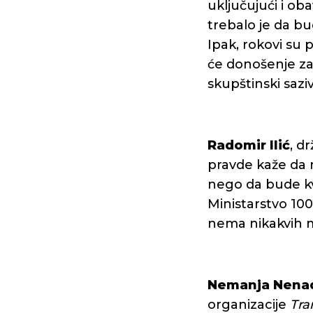
uključujući i ob
trebalo je da b
Ipak, rokovi su 
će donošenje za
skupštinski saziv
Radomir Ilić
, d
pravde kaže da 
nego da bude kva
Ministarstvo 10
nema nikakvih m
Nemanja Nena
organizacije
Tra