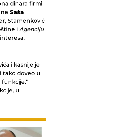
na dinara firmi
tine
Saša
ner, Stamenković
štine i
Agenciju
interesa.
ća i kasnije je
i tako doveo u
funkcije.“
cije, u