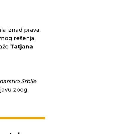
la iznad prava.
vnog rešenja,
kaže
Tatjana
narstvo Srbije
rijavu zbog