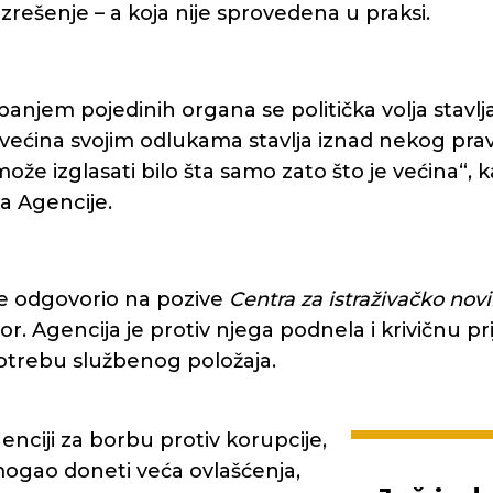
rešenje – a koja nije sprovedena u praksi.
njem pojedinih organa se politička volja stavlja
a većina svojim odlukama stavlja iznad nekog pra
ože izglasati bilo šta samo zato što je većina“, 
ka Agencije.
e odgovorio na pozive
Centra za istraživačko novi
or. Agencija je protiv njega podnela i krivičnu p
trebu službenog položaja.
nciji za borbu protiv korupcije,
 mogao doneti veća ovlašćenja,