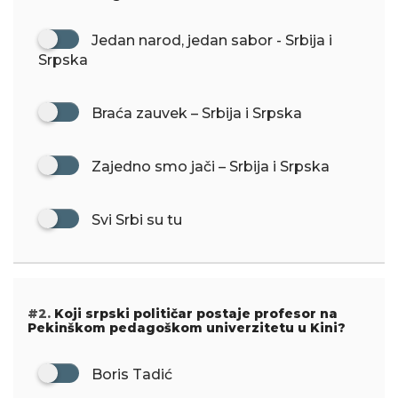
Jedan narod, jedan sabor - Srbija i
Srpska
Braća zauvek – Srbija i Srpska
Zajedno smo jači – Srbija i Srpska
Svi Srbi su tu
#2.
Koji srpski političar postaje profesor na
Pekinškom pedagoškom univerzitetu u Kini?
Boris Tadić