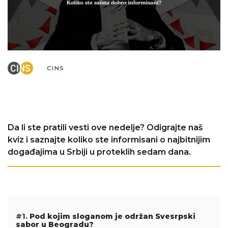
CINS
Da li ste pratili vesti ove nedelje? Odigrajte naš
kviz i saznajte koliko ste informisani o najbitnijim
događajima u Srbiji u proteklih sedam dana.
#1.
Pod kojim sloganom je održan Svesrpski
sabor u Beogradu?