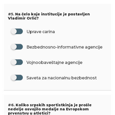
#5.
Na čelo koje institucije je postavljen
Vladimir Orlić?
Uprave carina
Bezbednosno-informativne agencije
Vojnoobaveštajne agencije
Saveta za nacionalnu bezbednost
#6.
Koliko srpskih sportistkinja je prošle
nedelje osvojilo medalje na Evropskom
prvenstvu u atletici?