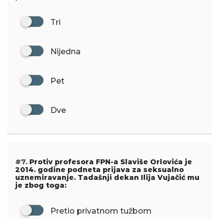
Tri
Nijedna
Pet
Dve
#7.
Protiv profesora FPN-a Slaviše Orlovića je
2014. godine podneta prijava za seksualno
uznemiravanje. Tadašnji dekan Ilija Vujačić mu
je zbog toga:
Pretio privatnom tužbom