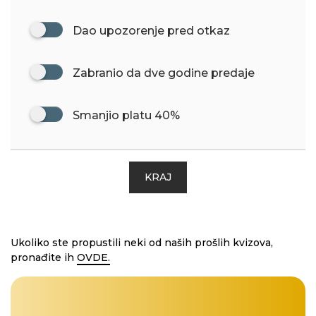
Dao upozorenje pred otkaz
Zabranio da dve godine predaje
Smanjio platu 40%
KRAJ
Ukoliko ste propustili neki od naših prošlih kvizova,
pronađite ih
OVDE.