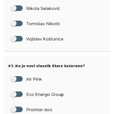
Nikola Selaković
Tomislav Nikolić
Vojislav Koštunica
#3.
Ko je novi vlasnik Stare šećerane?
Air Pink
Eco Energo Group
Prointer doo