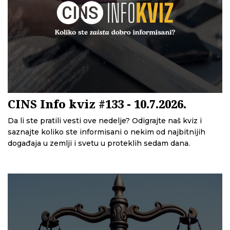
CINS Info kviz #133 - 10.7.2026.
Da li ste pratili vesti ove nedelje? Odigrajte naš kviz i
saznajte koliko ste informisani o nekim od najbitnijih
događaja u zemlji i svetu u proteklih sedam dana.