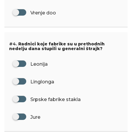
Vrenje doo
#4.
Radnici koje fabrike su u prethodnih
nedelju dana stupili u generalni štrajk?
Leonija
Linglonga
Srpske fabrike stakla
Jure