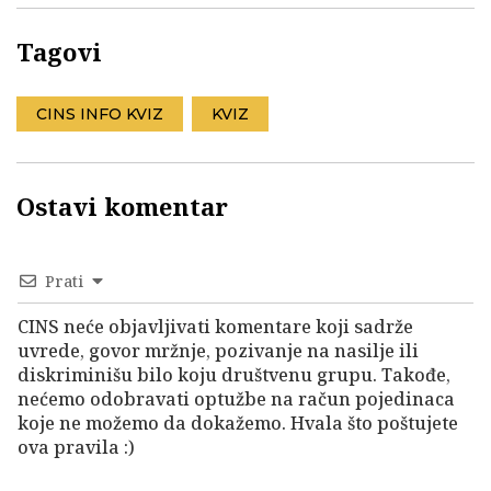
Tagovi
CINS INFO KVIZ
KVIZ
Ostavi komentar
Prati
CINS neće objavljivati komentare koji sadrže
uvrede, govor mržnje, pozivanje na nasilje ili
diskriminišu bilo koju društvenu grupu. Takođe,
nećemo odobravati optužbe na račun pojedinaca
koje ne možemo da dokažemo. Hvala što poštujete
ova pravila :)