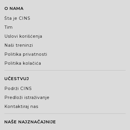
O NAMA
Šta je CINS
Tim
Uslovi korišćenja
Naši treninzi
Politika privatnosti
Politika kolačića
UČESTVUJ
Podrži CINS
Predloži istraživanje
Kontaktiraj nas
NAŠE NAJZNAČAJNIJE