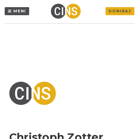
MENI
DONIRAJ
Christoph Zotter