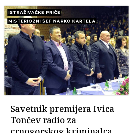
ISTRAŽIVAČKE PRIČE
MISTERIOZNI ŠEF NARKO KARTELA
Savetnik premijera Ivica
Tončev radio za
crnogorskog kriminalca