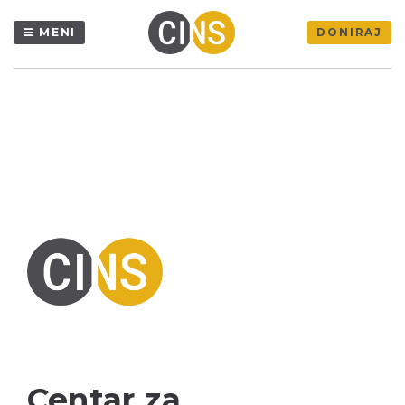
MENI
DONIRAJ
Centar za