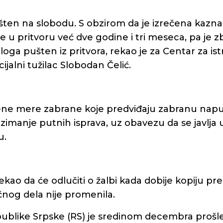
ušten na slobodu. S obzirom da je izrečena kazn
je u pritvoru već dve godine i tri meseca, pa je 
loga pušten iz pritvora, rekao je za Centar za ist
ijalni tužilac Slobodan Čelić.
ene mere zabrane koje predviđaju zabranu napu
zimanje putnih isprava, uz obavezu da se javlja
u.
rekao da će odlučiti o žalbi kada dobije kopiju pre
vičnog dela nije promenila.
ublike Srpske (RS) je sredinom decembra prošl