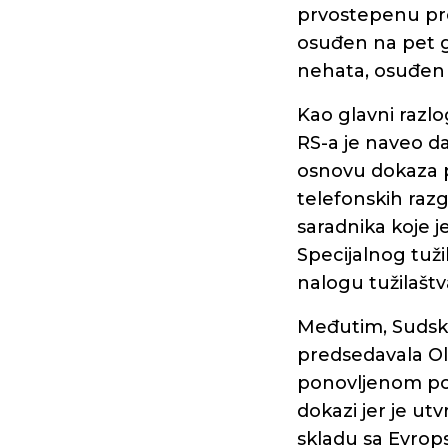
prvostepenu pre
osuđen na pet go
nehata, osuđen 
Kao glavni razl
RS-a je naveo d
osnovu dokaza p
telefonskih raz
saradnika koje 
Specijalnog tuž
nalogu tužilaštv
Međutim, Sudsk
predsedavala Olg
ponovljenom po
dokazi jer je ut
skladu sa Evro