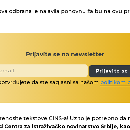
lova odbrana je najavila ponovnu žalbu na ovu p
Prijavite se na newsletter
Prijavite se
potvrđujete da ste saglasni sa našom
politikom p
renosite tekstove CINS-a! Uz to je potrebno da 
d Centra za istraživačko novinarstvo Srbije, kao 