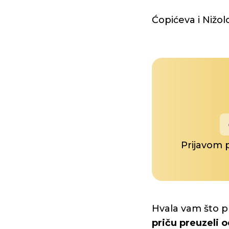
Ćopićeva i Nižo
Prijavom 
Hvala vam što p
priču preuzeli o