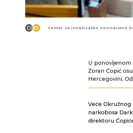
Centar za istraživačko novinarstvo S
U ponovljenom 
Zoran Ćopić osuđ
Hercegovini. Od 
Veće Okružnog s
narkobosa Darka 
direktoru Ćopić