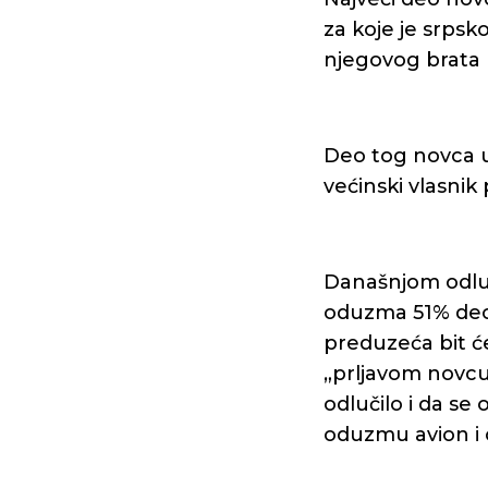
za koje je srpsko
njegovog brata
Deo tog novca upo
većinski vlasni
Današnjom odlu
oduzma 51% deon
preduzeća bit će
„prljavom novcu“
odlučilo i da se
oduzmu avion i 