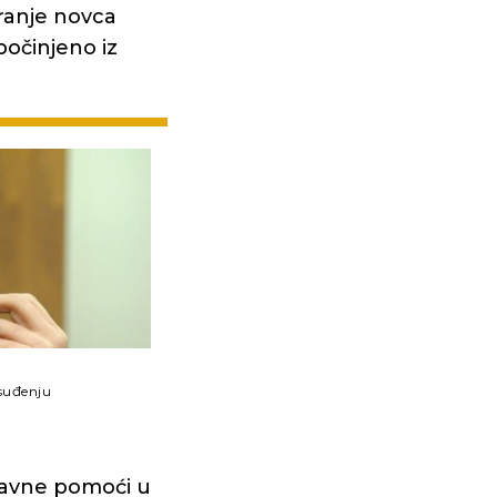
ranje novca
počinjeno iz
suđenju
avne pomoći u