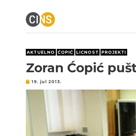
AKTUELNO
ĆOPIĆ
LICNOST
PROJEKTI
Zoran Ćopić puš
19. jul 2013.