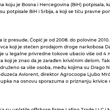
ma koju je Bosna i Hercegovina (BiH) potpisala, ka
u potpisale BiH i Srbija, a koji se tiču pravne po
iz presude, Ćopić je od 2008. do polovine 2010
ovca koji je stečen prodajom droge narkobosa Da
je u legalne privredne tokove ubacio više od 4 
a koji je znao da je zarađen krivičnim delom. Ta
udruženo sa više osoba, među kojima su Drago Ni
duzeća Aviorent, direktor Agrocoopa Ljubo Mrđen
upka na osnovu sporazuma o priznanju krivice
a su uplatile offshore firme Lafino Trade LLC i