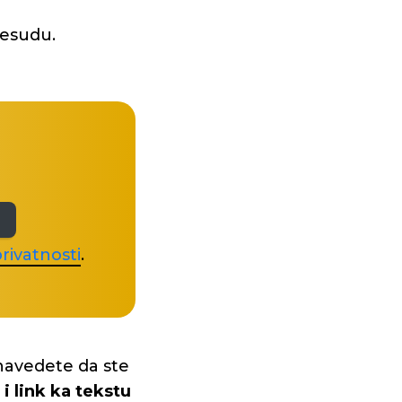
resudu.
rivatnosti
.
navedete da ste
i link ka tekstu