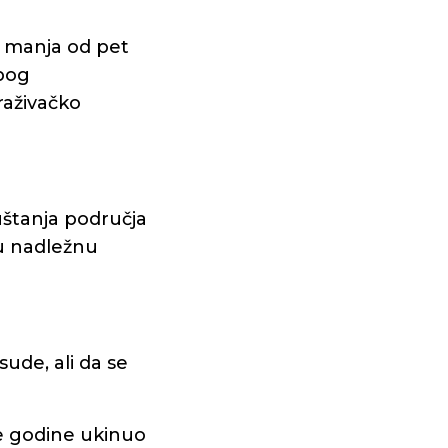
a manja od pet
zbog
raživačko
štanja područja
 u nadležnu
sude, ali da se
e godine ukinuo