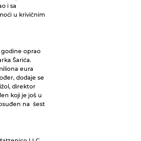
o i sa
moći u krivičnim
. godine oprao
rka Šarića.
miliona eura
kođer, dodaje se
žol, direktor
 koji je još u
 osuđen na šest
 Mattenico LLC