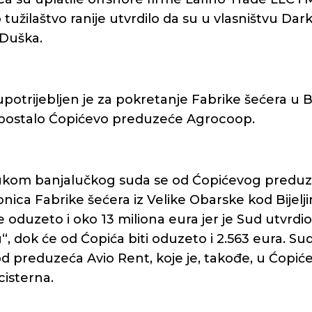
 tužilaštvo ranije utvrdilo da su u vlasništvu Dark
 Duška.
trijebljen je za pokretanje Fabrike šećera u Bijelj
k postalo Ćopićevo preduzeće Agrocoop.
kom banjalučkog suda se od Ćopićevog predu
ica Fabrike šećera iz Velike Obarske kod Bijelj
 oduzeto i oko 13 miliona eura jer je Sud utvrdio
, dok će od Ćopića biti oduzeto i 2.563 eura. Su
 od preduzeća Avio Rent, koje je, takođe, u Ćopić
cisterna.