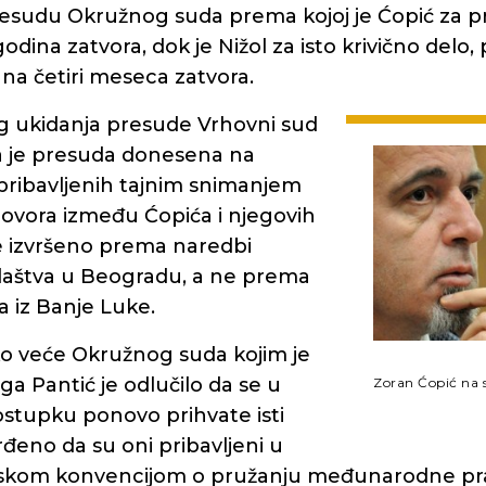
sudu Okružnog suda prema kojoj je Ćopić za p
dina zatvora, dok je Nižol za isto krivično delo, 
na četiri meseca zatvora.
og ukidanja presude Vrhovni sud
a je presuda donesena na
ribavljenih tajnim snimanjem
govora između Ćopića i njegovih
je izvršeno prema naredbi
ilaštva u Beogradu, a ne prema
a iz Banje Luke.
o veće Okružnog suda kojim je
a Pantić je odlučilo da se u
Zoran Ćopić na 
stupku ponovo prihvate isti
vrđeno da su oni pribavljeni u
pskom konvencijom o pružanju međunarodne pr