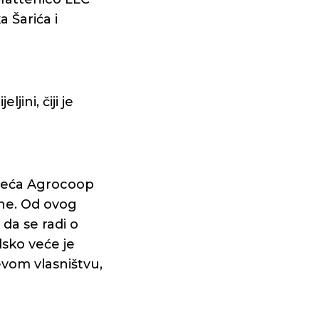
a Šarića i
ini, čiji je
zeća Agrocoop
ine. Od ovog
 da se radi o
dsko veće je
evom vlasništvu,