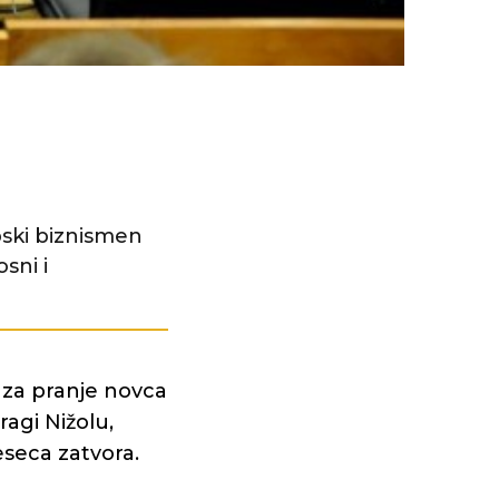
ski biznismen
sni i
 za pranje novca
ragi Nižolu,
eseca zatvora.