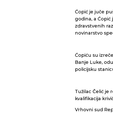
Ćopić je juče p
godina, a Ćopić 
zdravstvenih raz
novinarstvo spec
Ćopiću su izreč
Banje Luke, odu
policijsku stanic
Tužilac Čelić je 
kvalifikacija kri
Vrhovni sud Rep