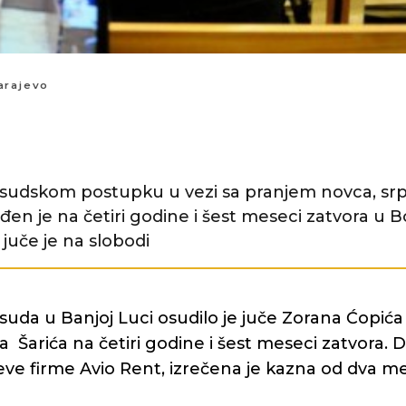
arajevo
sudskom postupku u vezi sa pranjem novca, srp
en je na četiri godine i šest meseci zatvora u Bo
juče je na slobodi
uda u Banjoj Luci osudilo je juče Zorana Ćopića
Šarića na četiri godine i šest meseci zatvora. D
eve firme Avio Rent, izrečena je kazna od dva m