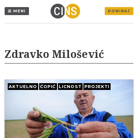
MENI
DONIRAJ
Zdravko Milošević
AKTUELNO
ĆOPIĆ
LICNOST
PROJEKTI