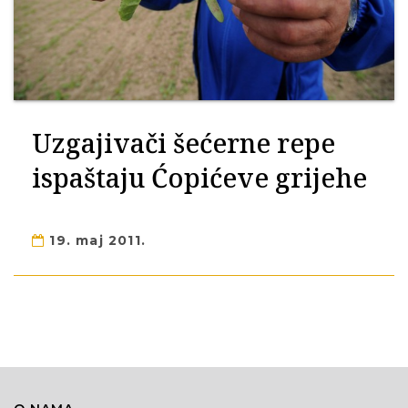
Uzgajivači šećerne repe
ispaštaju Ćopićeve grijehe
19. maj 2011.