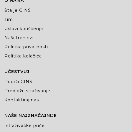
O NAMA
Šta je CINS
Tim
Uslovi korišćenja
Naši treninzi
Politika privatnosti
Politika kolačića
UČESTVUJ
Podrži CINS
Predloži istraživanje
Kontaktiraj nas
NAŠE NAJZNAČAJNIJE
Istraživačke priče