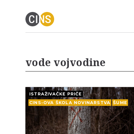
vode vojvodine
ISTRAŽIVAČKE PRIČE
CINS-OVA ŠKOLA NOVINARSTVA
ŠUME