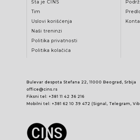
Šta je CINS
Podrž
Tim
Predlo
Uslovi korišćenja
Kontak
Naši treninzi
Politika privatnosti
Politika kolačića
Bulevar despota Stefana 22, 11000 Beograd, Srbija
office@cins.rs
Fiksni tel:
+381 11 42 36 216
Mobilni tel:
+381 62 10 39 472
(Signal, Telegram, Vi