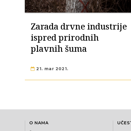
Zarada drvne industrije
ispred prirodnih
plavnih šuma
21. mar 2021.
O NAMA
UČES