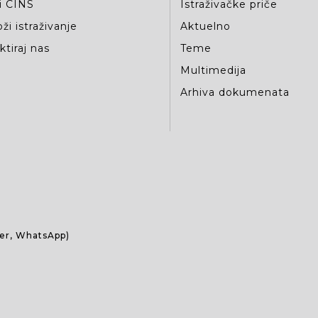
i CINS
Istraživačke priče
ži istraživanje
Aktuelno
tiraj nas
Teme
Multimedija
Arhiva dokumenata
ber, WhatsApp)