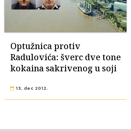
Optužnica protiv
Radulovića: šverc dve tone
kokaina sakrivenog u soji
13. dec 2012.