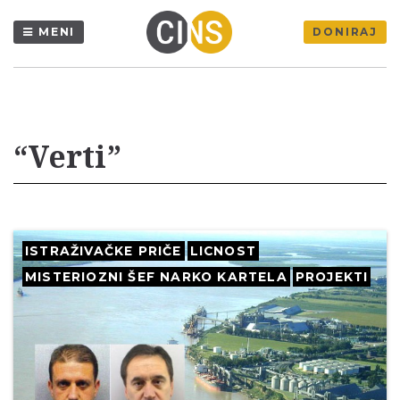
MENI
DONIRAJ
“Verti”
ISTRAŽIVAČKE PRIČE
LICNOST
MISTERIOZNI ŠEF NARKO KARTELA
PROJEKTI