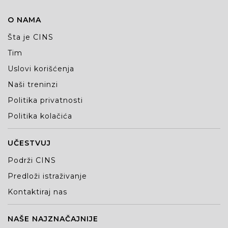
O NAMA
Šta je CINS
Tim
Uslovi korišćenja
Naši treninzi
Politika privatnosti
Politika kolačića
UČESTVUJ
Podrži CINS
Predloži istraživanje
Kontaktiraj nas
NAŠE NAJZNAČAJNIJE