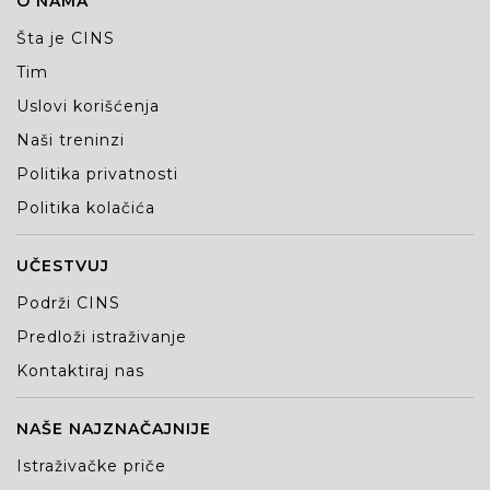
O NAMA
Šta je CINS
Tim
Uslovi korišćenja
Naši treninzi
Politika privatnosti
Politika kolačića
UČESTVUJ
Podrži CINS
Predloži istraživanje
Kontaktiraj nas
NAŠE NAJZNAČAJNIJE
Istraživačke priče