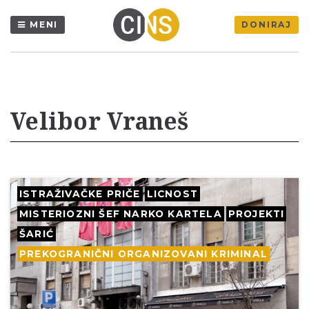
MENI
DONIRAJ
Velibor Vraneš
ISTRAŽIVAČKE PRIČE
LICNOST
MISTERIOZNI ŠEF NARKO KARTELA
PROJEKTI
ŠARIĆ
PREKOGRANIČNI ORGANIZOVANI KRIMINAL