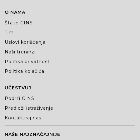
O NAMA
Šta je CINS
Tim
Uslovi korišćenja
Naši treninzi
Politika privatnosti
Politika kolačića
UČESTVUJ
Podrži CINS
Predloži istraživanje
Kontaktiraj nas
NAŠE NAJZNAČAJNIJE