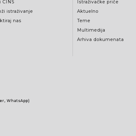
i CINS
Istraživačke priče
ži istraživanje
Aktuelno
tiraj nas
Teme
Multimedija
Arhiva dokumenata
ber, WhatsApp)