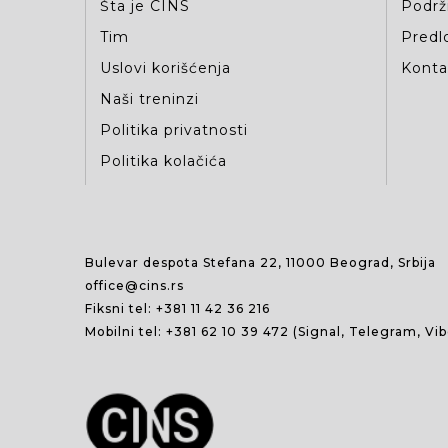
Šta je CINS
Podrž
Tim
Predlo
Uslovi korišćenja
Kontak
Naši treninzi
Politika privatnosti
Politika kolačića
Bulevar despota Stefana 22, 11000 Beograd, Srbija
office@cins.rs
Fiksni tel:
+381 11 42 36 216
Mobilni tel:
+381 62 10 39 472
(Signal, Telegram, Vi