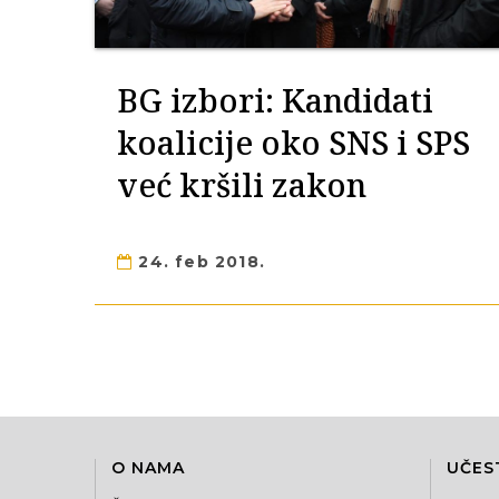
BG izbori: Kandidati
koalicije oko SNS i SPS
već kršili zakon
24. feb 2018.
O NAMA
UČES