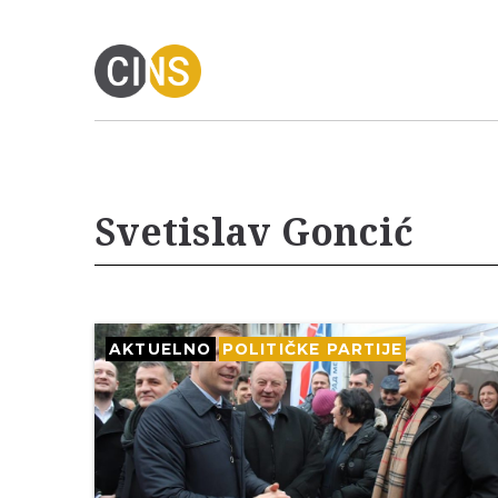
Svetislav Goncić
AKTUELNO
POLITIČKE PARTIJE