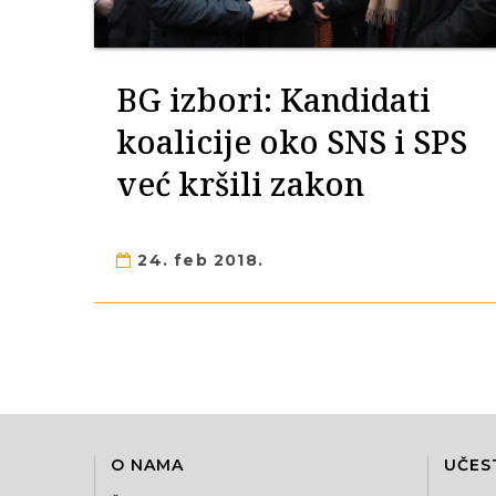
BG izbori: Kandidati
koalicije oko SNS i SPS
već kršili zakon
24. feb 2018.
O NAMA
UČES