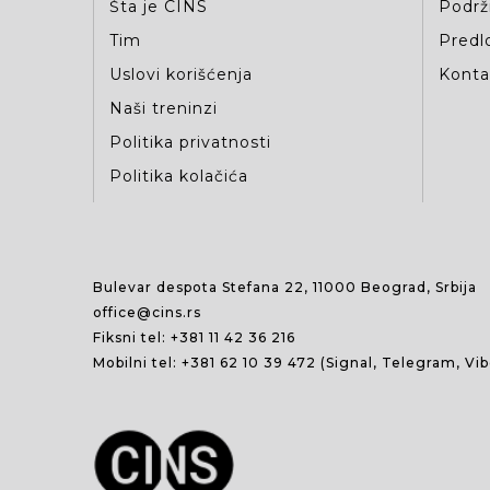
Šta je CINS
Podrž
Tim
Predlo
Uslovi korišćenja
Kontak
Naši treninzi
Politika privatnosti
Politika kolačića
Bulevar despota Stefana 22, 11000 Beograd, Srbija
office@cins.rs
Fiksni tel:
+381 11 42 36 216
Mobilni tel:
+381 62 10 39 472
(Signal, Telegram, Vi