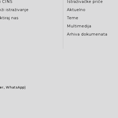
i CINS
Istraživačke priče
ži istraživanje
Aktuelno
tiraj nas
Teme
Multimedija
Arhiva dokumenata
ber, WhatsApp)