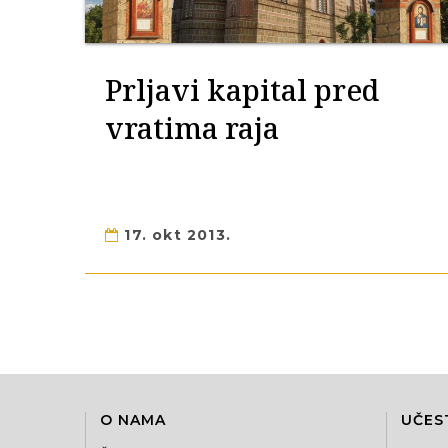
Prljavi kapital pred
vratima raja
17. okt 2013.
O NAMA
UČES