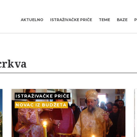
AKTUELNO
ISTRAŽIVAČKE PRIČE
TEME
BAZE
P
crkva
ISTRAŽIVAČKE PRIČE
NOVAC IZ BUDŽETA