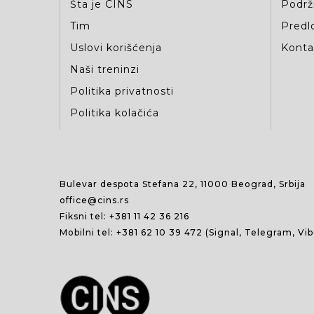
Šta je CINS
Podrž
Tim
Predlo
Uslovi korišćenja
Kontak
Naši treninzi
Politika privatnosti
Politika kolačića
Bulevar despota Stefana 22, 11000 Beograd, Srbija
office@cins.rs
Fiksni tel:
+381 11 42 36 216
Mobilni tel:
+381 62 10 39 472
(Signal, Telegram, Vi