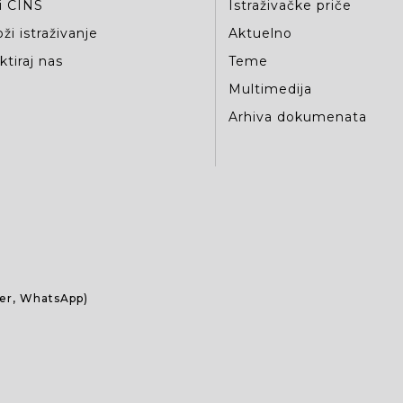
i CINS
Istraživačke priče
ži istraživanje
Aktuelno
tiraj nas
Teme
Multimedija
Arhiva dokumenata
ber, WhatsApp)