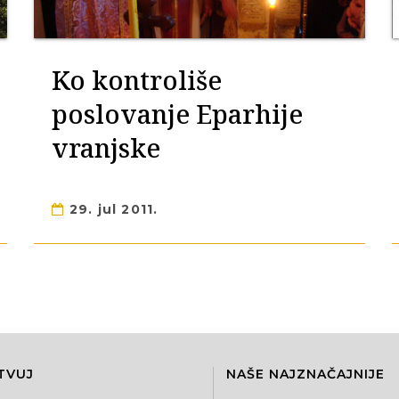
Ko kontroliše
poslovanje Eparhije
vranjske
29. jul 2011.
TVUJ
NAŠE NAJZNAČAJNIJE