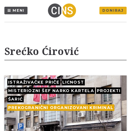
MENI
DONIRAJ
Srećko Ćirović
ISTRAŽIVAČKE PRIČE
LICNOST
MISTERIOZNI ŠEF NARKO KARTELA
PROJEKTI
ŠARIĆ
PREKOGRANIČNI ORGANIZOVANI KRIMINAL