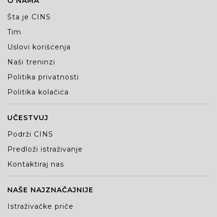
O NAMA
Šta je CINS
Tim
Uslovi korišćenja
Naši treninzi
Politika privatnosti
Politika kolačića
UČESTVUJ
Podrži CINS
Predloži istraživanje
Kontaktiraj nas
NAŠE NAJZNAČAJNIJE
Istraživačke priče