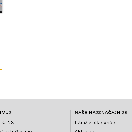
TVUJ
NAŠE NAJZNAČAJNIJE
i CINS
Istraživačke priče
ži istraživanje
Aktuelno