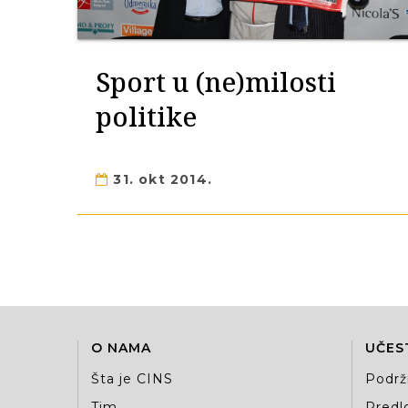
Sport u (ne)milosti
politike
31. okt 2014.
O NAMA
UČES
Šta je CINS
Podrž
Tim
Predlo