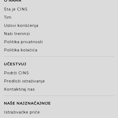
O NAMA
Šta je CINS
Tim
Uslovi korišćenja
Naši treninzi
Politika privatnosti
Politika kolačića
UČESTVUJ
Podrži CINS
Predloži istraživanje
Kontaktiraj nas
NAŠE NAJZNAČAJNIJE
Istraživačke priče