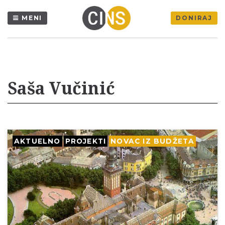
MENI
DONIRAJ
Saša Vučinić
AKTUELNO
PROJEKTI
NOVAC IZ BUDŽETA