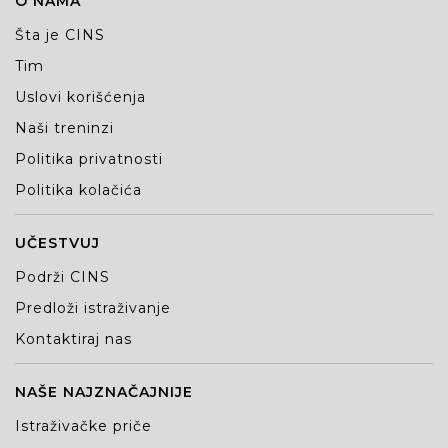
O NAMA
Šta je CINS
Tim
Uslovi korišćenja
Naši treninzi
Politika privatnosti
Politika kolačića
UČESTVUJ
Podrži CINS
Predloži istraživanje
Kontaktiraj nas
NAŠE NAJZNAČAJNIJE
Istraživačke priče