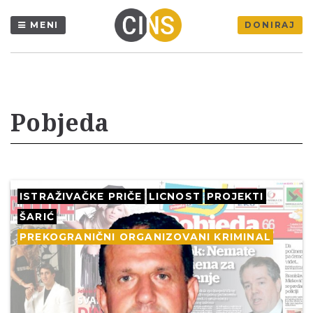
MENI
DONIRAJ
Pobjeda
ISTRAŽIVAČKE PRIČE
LICNOST
PROJEKTI
ŠARIĆ
PREKOGRANIČNI ORGANIZOVANI KRIMINAL