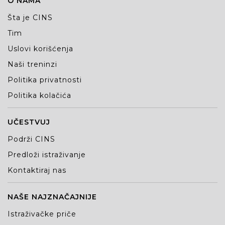
O NAMA
Šta je CINS
Tim
Uslovi korišćenja
Naši treninzi
Politika privatnosti
Politika kolačića
UČESTVUJ
Podrži CINS
Predloži istraživanje
Kontaktiraj nas
NAŠE NAJZNAČAJNIJE
Istraživačke priče