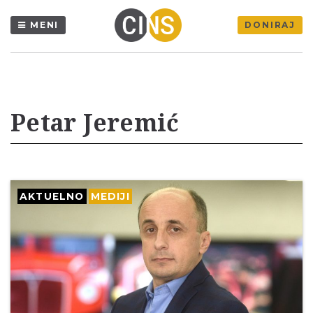
MENI
DONIRAJ
Petar Jeremić
AKTUELNO
MEDIJI