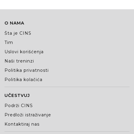
O NAMA
Šta je CINS
Tim
Uslovi korišćenja
Naši treninzi
Politika privatnosti
Politika kolačića
UČESTVUJ
Podrži CINS
Predloži istraživanje
Kontaktiraj nas