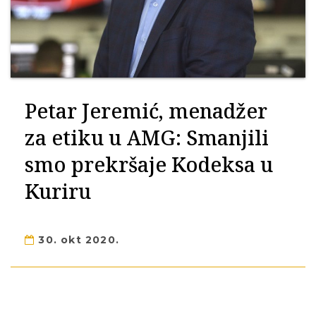
Petar Jeremić, menadžer
za etiku u AMG: Smanjili
smo prekršaje Kodeksa u
Kuriru
30. okt 2020.