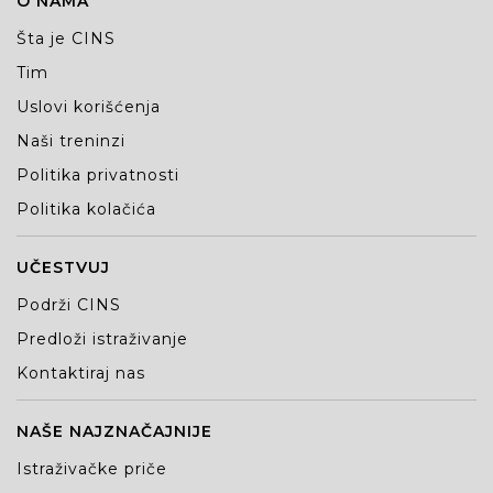
O NAMA
Šta je CINS
Tim
Uslovi korišćenja
Naši treninzi
Politika privatnosti
Politika kolačića
UČESTVUJ
Podrži CINS
Predloži istraživanje
Kontaktiraj nas
NAŠE NAJZNAČAJNIJE
Istraživačke priče