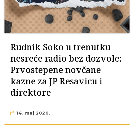
Rudnik Soko u trenutku
nesreće radio bez dozvole:
Prvostepene novčane
kazne za JP Resavicu i
direktore
14. maj 2026.