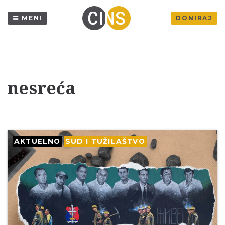
MENI
DONIRAJ
nesreća
AKTUELNO
SUD I TUŽILAŠTVO