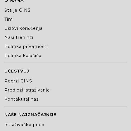
O NAMA
Šta je CINS
Tim
Uslovi korišćenja
Naši treninzi
Politika privatnosti
Politika kolačića
UČESTVUJ
Podrži CINS
Predloži istraživanje
Kontaktiraj nas
NAŠE NAJZNAČAJNIJE
Istraživačke priče