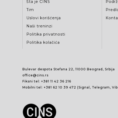
Šta je CINS
Podrž
Tim
Predlo
Uslovi korišćenja
Kontak
Naši treninzi
Politika privatnosti
Politika kolačića
Bulevar despota Stefana 22, 11000 Beograd, Srbija
office@cins.rs
Fiksni tel:
+381 11 42 36 216
Mobilni tel:
+381 62 10 39 472
(Signal, Telegram, Vi