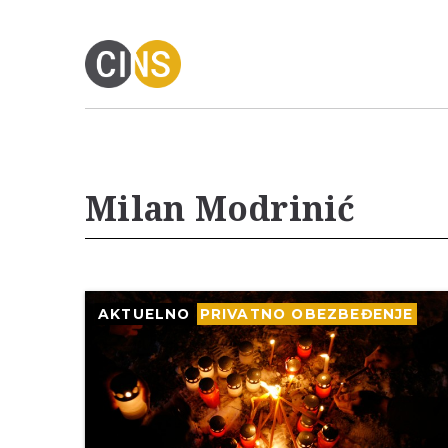
Milan Modrinić
AKTUELNO
PRIVATNO OBEZBEĐENJE