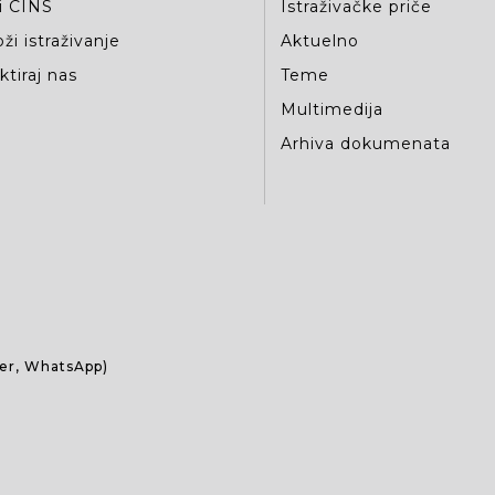
i CINS
Istraživačke priče
ži istraživanje
Aktuelno
tiraj nas
Teme
Multimedija
Arhiva dokumenata
ber, WhatsApp)