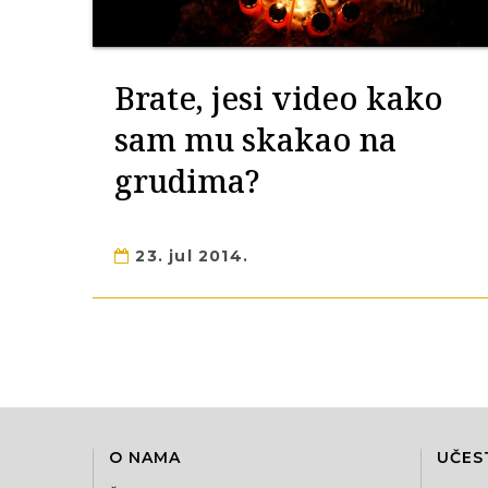
Brate, jesi video kako
sam mu skakao na
grudima?
23. jul 2014.
O NAMA
UČES