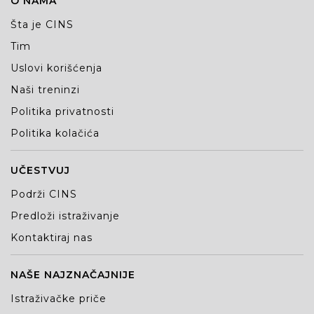
O NAMA
Šta je CINS
Tim
Uslovi korišćenja
Naši treninzi
Politika privatnosti
Politika kolačića
UČESTVUJ
Podrži CINS
Predloži istraživanje
Kontaktiraj nas
NAŠE NAJZNAČAJNIJE
Istraživačke priče