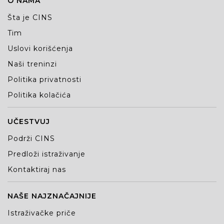
O NAMA
Šta je CINS
Tim
Uslovi korišćenja
Naši treninzi
Politika privatnosti
Politika kolačića
UČESTVUJ
Podrži CINS
Predloži istraživanje
Kontaktiraj nas
NAŠE NAJZNAČAJNIJE
Istraživačke priče