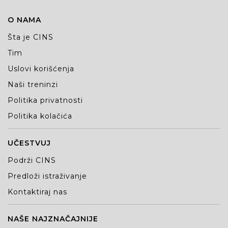
O NAMA
Šta je CINS
Tim
Uslovi korišćenja
Naši treninzi
Politika privatnosti
Politika kolačića
UČESTVUJ
Podrži CINS
Predloži istraživanje
Kontaktiraj nas
NAŠE NAJZNAČAJNIJE