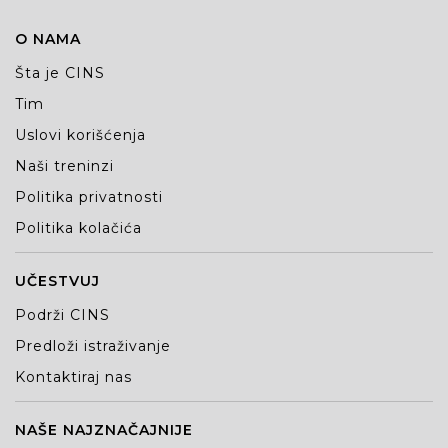
O NAMA
Šta je CINS
Tim
Uslovi korišćenja
Naši treninzi
Politika privatnosti
Politika kolačića
UČESTVUJ
Podrži CINS
Predloži istraživanje
Kontaktiraj nas
NAŠE NAJZNAČAJNIJE