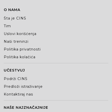
O NAMA
Šta je CINS
Tim
Uslovi korišćenja
Naši treninzi
Politika privatnosti
Politika kolačića
UČESTVUJ
Podrži CINS
Predloži istraživanje
Kontaktiraj nas
NAŠE NAJZNAČAJNIJE