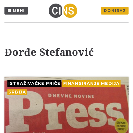
MENI
DONIRAJ
Đorđe Stefanović
ISTRAŽIVAČKE PRIČE
FINANSIRANJE MEDIJA
SRBIJA