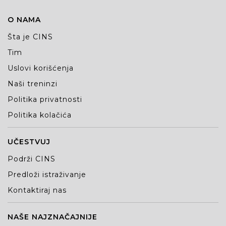
O NAMA
Šta je CINS
Tim
Uslovi korišćenja
Naši treninzi
Politika privatnosti
Politika kolačića
UČESTVUJ
Podrži CINS
Predloži istraživanje
Kontaktiraj nas
NAŠE NAJZNAČAJNIJE