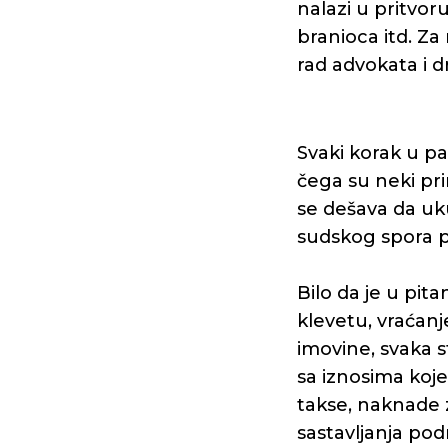
nalazi u pritvor
branioca itd. Za
rad advokata i d
Svaki korak u p
čega su neki pr
se dešava da uk
sudskog spora 
Bilo da je u pit
klevetu, vraćanj
imovine, svaka 
sa iznosima koje
takse, naknade 
sastavljanja pod