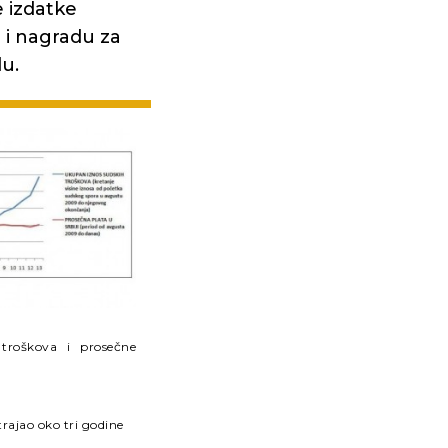
e izdatke
 i nagradu za
du.
troškova i prosečne
 trajao oko tri godine