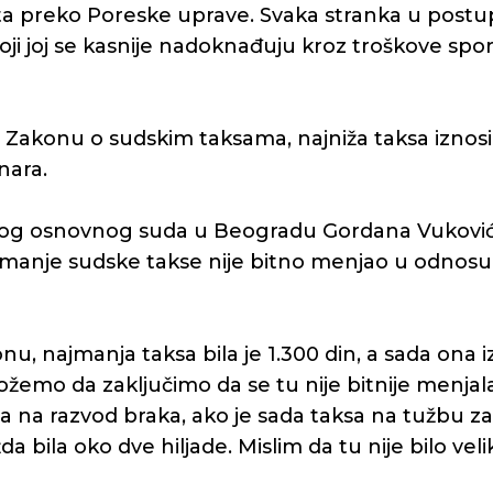
a preko Poreske uprave. Svaka stranka u postu
oji joj se kasnije nadoknađuju kroz troškove spo
akonu o sudskim taksama, najniža taksa iznosi 1
nara.
vog osnovnog suda u Beogradu Gordana Vuković
ajmanje sudske takse nije bitno menjao u odnos
u, najmanja taksa bila je 1.300 din, a sada ona iz
emo da zaključimo da se tu nije bitnije menjala
 na razvod braka, ako je sada taksa na tužbu za
a bila oko dve hiljade. Mislim da tu nije bilo velik