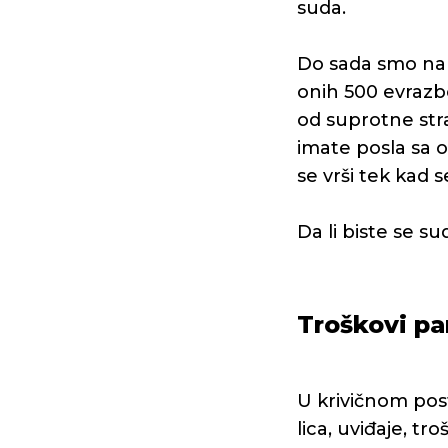
suda.
Do sada smo nab
onih 500 evrazb
od suprotne str
imate posla sa 
se vrši tek kad 
Da li biste se su
Troškovi p
U krivičnom pos
lica, uviđaje, t