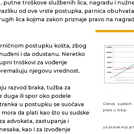
u, putne troškove službenih lica, nagradu i nužn
 razliku od ove vrste postupka, parnica obuhvata
rugih lica kojima zakon priznaje pravo na nagra
arničnom postupku košta, zbog
inuđeni i da odustanu. Neretko
upni troškovi za vođenje
premašuju njegovu vrednost.
anju razvod braka, tužba za
e duga ili spor oko podele
stranka u postupku se suočava
Odnos sudskih 
plate u Srbiji
 mora da plati kao što su sudske
za advokata, zastupanja i
za proces koji je
nesaka, kao i za izvođenje