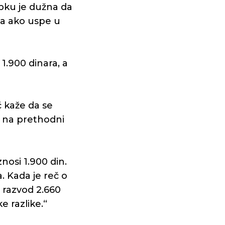
pku je dužna da
ra ako uspe u
.900 dinara, a
 kaže da se
u na prethodni
nosi 1.900 din.
. Kada je reč o
 razvod 2.660
e razlike.“