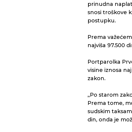
prinudna naplat
snosi troškove k
postupku.
Prema važećem Z
najviša 97.500 di
Portparolka Pr
visine iznosa n
zakon.
„Po starom zakon
Prema tome, mož
sudskim taksama
din, onda je možd