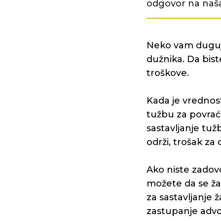
odgovor na naša
Neko vam duguje 
dužnika. Da bis
troškove.
Kada je vrednos
tužbu za povraća
sastavljanje tužb
održi, trošak za 
Ako niste zadovo
možete da se ža
za sastavljanje ž
zastupanje advo