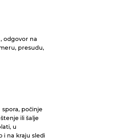
a, odgovor na
meru, presudu,
 spora, počinje
enje ili šalje
ati, u
i na kraju sledi