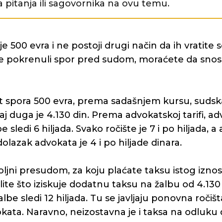
 pitanja ili sagovornika na ovu temu.
500 evra i ne postoji drugi način da ih vratite 
te pokrenuli spor pred sudom, moraćete da sno
t spora 500 evra, prema sadašnjem kursu, sudsk
j duga je 4.130 din. Prema advokatskoj tarifi, a
e sledi 6 hiljada. Svako ročište je 7 i po hiljada, a 
dolazak advokata je 4 i po hiljade dinara.
ljni presudom, za koju plaćate taksu istog iznos
lite što iziskuje dodatnu taksu na žalbu od 4.13
albe sledi 12 hiljada. Tu se javljaju ponovna ročišt
kata. Naravno, neizostavna je i taksa na odluk