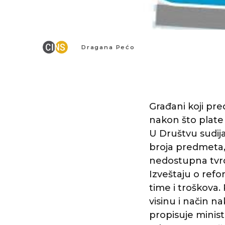
Dragana Pećo
Građani koji pre
nakon što plate
U Društvu sudija
broja predmeta,
nedostupna tvrd
Izveštaju o refo
time i troškova
visinu i način 
propisuje minis