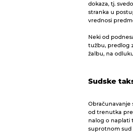
dokaza, tj. svedo
stranka u postup
vrednosi predme
Neki od podnesa
tužbu, predlog
žalbu, na odluku
Sudske tak
Obračunavanje su
od trenutka pred
nalog o naplati 
suprotnom sud ša