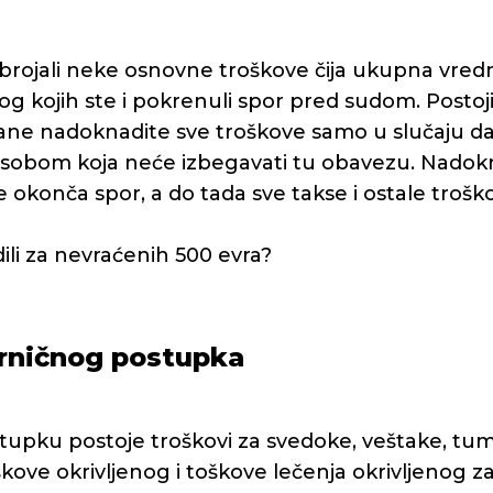
rojali neke osnovne troškove čija ukupna vre
og kojih ste i pokrenuli spor pred sudom. Posto
ane nadoknadite sve troškove samo u slučaju da 
osobom koja neće izbegavati tu obavezu. Nadok
se okonča spor, a do tada sve takse i ostale troško
dili za nevraćenih 500 evra?
arničnog postupka
tupku postoje troškovi za svedoke, veštake, tu
roškove okrivljenog i toškove lečenja okrivljenog 