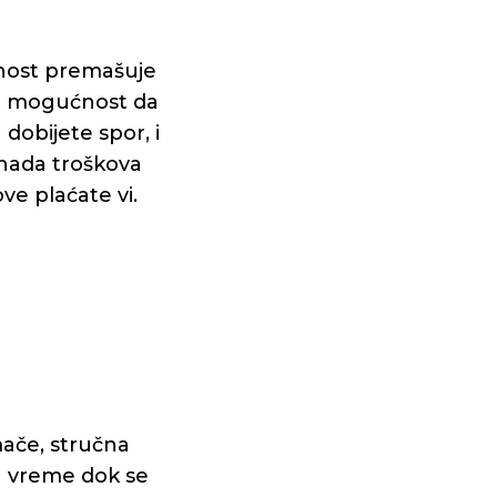
dnost premašuje
ji mogućnost da
dobijete spor, i
nada troškova
ve plaćate vi.
mače, stručna
za vreme dok se