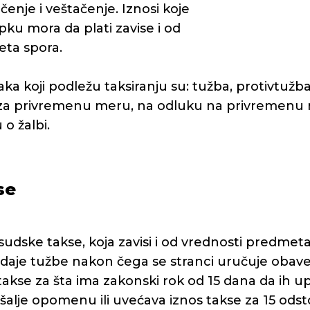
čenje i veštačenje. Iznosi koje
ku mora da plati zavise i od
ta spora.
ka koji podležu taksiranju su: tužba, protivtužb
 za privremenu meru, na odluku na privremenu 
 o žalbi.
se
dske takse, koja zavisi i od vrednosti predmeta
aje tužbe nakon čega se stranci uručuje obavešt
takse za šta ima zakonski rok od 15 dana da ih upl
lje opomenu ili uvećava iznos takse za 15 odsto 