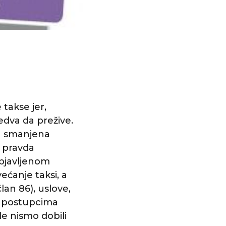
takse jer,
edva da prežive.
ju smanjena
 pravda
objavljenom
ećanje taksi, a
an 86), uslove,
m postupcima
e nismo dobili