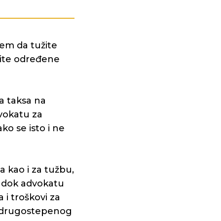
sem da tužite
site određene
a taksa na
dvokatu za
ako se isto i ne
a kao i za tužbu,
0 dok advokatu
a i troškovi za
u drugostepenog