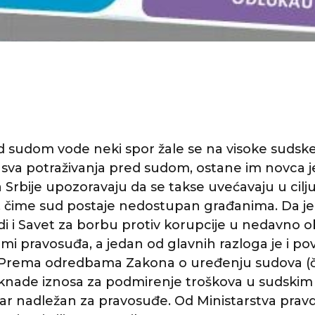
d sudom vode neki spor žale se na visoke sudske 
 sva potraživanja pred sudom, ostane im novca j
 Srbije upozoravaju da se takse uvećavaju u cil
 čime sud postaje nedostupan građanima. Da je
i i Savet za borbu protiv korupcije u nedavno 
rmi pravosuđa, a jedan od glavnih razloga je i pov
. Prema odredbama Zakona o uređenju sudova (čl
naknade iznosa za podmirenje troškova u sudski
tar nadležan za pravosuđe. Od Ministarstva pravd