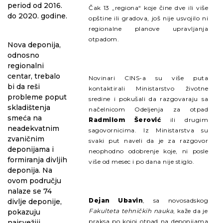
period od 2016.
Čak 13 „regiona“ koje čine dve ili više
do 2020. godine.
opštine ili gradova, još nije usvojilo ni
regionalne planove upravljanja
otpadom.
Nova deponija,
odnosno
regionalni
centar, trebalo
Novinari CINS-a su više puta
bi da reši
kontaktirali Ministarstvo životne
probleme poput
sredine i pokušali da razgovaraju sa
skladištenja
načelnicom Odeljenja za otpad
smeća na
Radmilom Šerović
ili drugim
neadekvatnim
sagovornicima. Iz Ministarstva su
zvaničnim
svaki put naveli da je za razgovor
deponijama i
neophodno odobrenje koje, ni posle
formiranja divljih
više od mesec i po dana nije stiglo.
deponija. Na
ovom području
nalaze se 74
Dejan Ubavin
, sa novosadskog
divlje deponije,
Fakulteta tehničkih nauka
, kaže da je
pokazuju
praksa po kojoj otpad na deponijama
najsvežiji