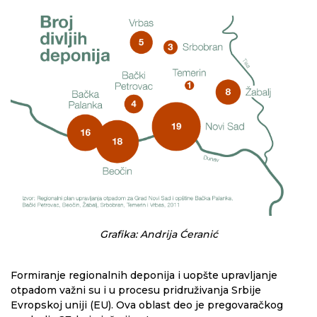
Grafika: Andrija Ćeranić
Formiranje regionalnih deponija i uopšte upravljanje
otpadom važni su i u procesu pridruživanja Srbije
Evropskoj uniji (EU). Ova oblast deo je pregovaračkog