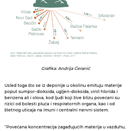
Grafika: Andrija Ćeranić
Usled toga što se iz deponije u okolinu emituju materije
poput sumpor-dioksida, ugljen-dioksida, vinil hlorida i
benzena ali i olova, kod ljudi koji žive blizu povećani su
rizici od bolesti pluća i respiratornih organa, kao i od
štetnog uticaja na imuni i centralni nervni sistem.
“Povećana koncentracija zagađujućih materija u vazduhu,