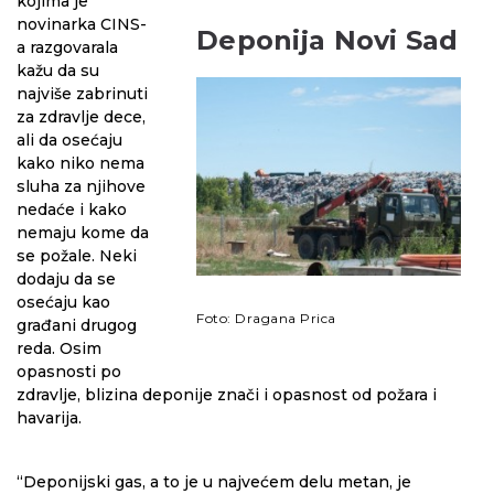
kojima je
novinarka CINS-
Deponija Novi Sad
a razgovarala
kažu da su
najviše zabrinuti
za zdravlje dece,
ali da osećaju
kako niko nema
sluha za njihove
nedaće i kako
nemaju kome da
se požale. Neki
dodaju da se
osećaju kao
Foto: Dragana Prica
građani drugog
reda. Osim
opasnosti po
zdravlje, blizina deponije znači i opasnost od požara i
havarija.
“Deponijski gas, a to je u najvećem delu metan, je