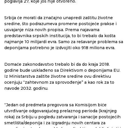
poglavlja 27, koje još nije otvoreno.
Srbija će morati da značajno unapredi zaštitu životne
sredine, što podrazumeva promene postojeće prakse i
usvajanje niza novih propisa. Prema najavama
predstavnika srpskih institucija, to bi trebalo da košta
najmanje 10 milijardi evra. Samo za rešavanje problema sa
deponijama potrebno je izdvojiti oko 918 miliona evra.
Domaće zakonodavstvo trebalo bi da do kraja 2018.
godine bude usklađeno sa Direktivom o deponijama EU.
Iz Ministarstva zaštite životne sredine ovu direktivu
ocenjuju “zahtevnom za sprovođenje” a kao rok za to
navode 2032. godinu.
“Jedan od predmeta pregovora sa Komisijom biće
utvrđivanje odgovarajućeg prelaznog perioda (krajnjeg
roka) za Srbiju u pogledu zatvaranja i sanacije postojećih
smetlišta/deponija i za izgradnju novih centara za