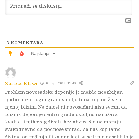
3
KOMENTARA
Najstarije
Zorica Klisa
05. apr 2018. 11:40
Problem novosadske deponije je možda neozbiljan
ljudima iz drugih gradova i ljudima koji ne žive u
njenoj blizini. Na žalost ni novosađani nisu svesni da
blizina deponije centru grada ozbiljno narušava
kvalitet i njihovog života bez obzira što ne moraju
svakodnevno da podnose smrad. Za nas koji tamo
živimo od rođenja ili za one koji su se tamo doselili to je