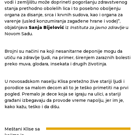
vodi i zemljištu može doprineti pogoršanju zdravstvenog
stanja prethodno obolelih lica i to posebno oboljenju
organa za disanje, srca i krvnih sudova, kao i organa za
varenje (usled konzumiranja zagađene hrane i vode)”,
objašnjava
Sanja Bijelović
iz
Instituta za javno zdravlje
u
Novom Sadu.
Brojni su načini na koji nesanitarne deponije mogu da
utiču na zdravlje ljudi, na primer, širenjem zaraznih bolesti
preko muva, glodara, insekata i drugih životinja.
U novosadskom naselju Klisa pretežno žive stariji ljudi i
porodice sa malom decom ali to je teško primetiti na prvi
pogled. Premalo je dece koja se igraju na ulici, a stariji
građani izbegavaju da provode vreme napolju, jer im je,
kako kažu, teško i da dišu.
Meštani Klise sa