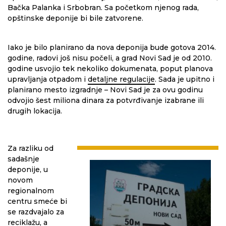
Bačka Palanka i Srbobran. Sa početkom njenog rada,
opštinske deponije bi bile zatvorene.
Iako je bilo planirano da nova deponija bude gotova 2014.
godine, radovi još nisu počeli, a grad Novi Sad je od 2010.
godine usvojio tek nekoliko dokumenata, poput planova
upravljanja otpadom i
detaljne regulacije
. Sada je upitno i
planirano mesto izgradnje – Novi Sad je za ovu godinu
odvojio šest miliona dinara za potvrđivanje izabrane ili
drugih lokacija.
Za razliku od
sadašnje
deponije, u
novom
regionalnom
centru smeće bi
se razdvajalo za
reciklažu, a