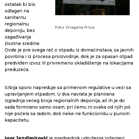
ostatak bi bio
odlagan na
sanitarnu
regionalnu
Foto: Dragana Prica
deponiju, bez
zagađivanja
životne sredine.
Ovde je pre svega reč o otpadu iz domaćinstava, sa javnih
površina i iz procesa proizvodnje, dok je za opasan otpad
predviđen izvoz ili privremeno skladištenje na lokacijama
preduzeća.
Srbija sporo napreduje sa primenom regulative u vezi sa
upravljanjem otpadom. U dva navrata je planirana
izgradnja većeg broja regionalnih deponija, ali ih je do
sada formirano samo osam, pri čemu ni svaka od njih još
nije počela sa radom, dok neke ne funkcionišu u punom
kapacitetu.
Igor Jezdimirović
je predsednik udruženja Inženjeri