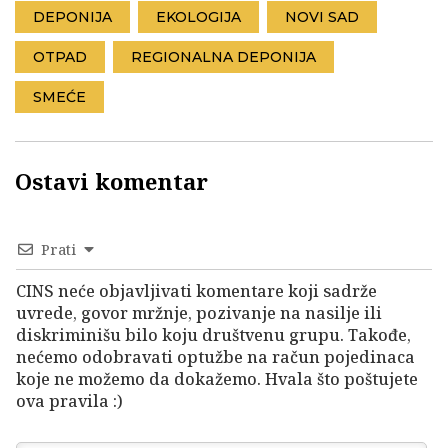
DEPONIJA
EKOLOGIJA
NOVI SAD
OTPAD
REGIONALNA DEPONIJA
SMEĆE
Ostavi komentar
Prati
CINS neće objavljivati komentare koji sadrže
uvrede, govor mržnje, pozivanje na nasilje ili
diskriminišu bilo koju društvenu grupu. Takođe,
nećemo odobravati optužbe na račun pojedinaca
koje ne možemo da dokažemo. Hvala što poštujete
ova pravila :)