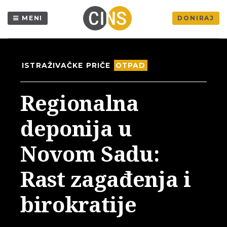
MENI
DONIRAJ
ISTRAŽIVAČKE PRIČE
OTPAD
Regionalna
deponija u
Novom Sadu:
Rast zagađenja i
birokratije