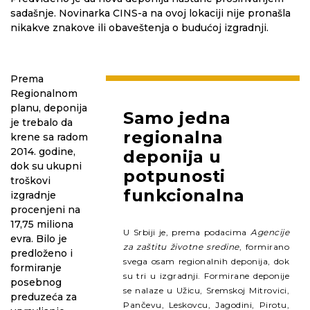
sadašnje. Novinarka CINS-a na ovoj lokaciji nije pronašla
nikakve znakove ili obaveštenja o budućoj izgradnji.
Prema
Regionalnom
planu, deponija
Samo jedna
je trebalo da
regionalna
krene sa radom
2014. godine,
deponija u
dok su ukupni
potpunosti
troškovi
funkcionalna
izgradnje
procenjeni na
17,75 miliona
U Srbiji je, prema podacima
Agencije
evra. Bilo je
za zaštitu životne sredine
, formirano
predloženo i
svega osam regionalnih deponija, dok
formiranje
su tri u izgradnji. Formirane deponije
posebnog
se nalaze u Užicu, Sremskoj Mitrovici,
preduzeća za
Pančevu, Leskovcu, Jagodini, Pirotu,