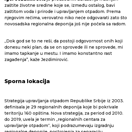
zaštite životne sredine koje se, između ostalog, bavi
zaštitom voda i prirode i upravljanjem otpadom. Prema
njegovim rečima, verovatno niko neće odgovarati zato što
novosadska regionalna deponija još nije počela sa radom.
„Dok god se to ne reši, da postoji odgovornost onih koji
donesu neki plan, da se on sprovede ili ne sprovede, mi
imamo tapkanje u mestu. I imamo konstantno rast
zagađenja”, kaže Jezdimirović.
Sporna lokacija
Strategija upravljanja otpadom Republike Srbije iz 2003.
definisala je 29 regionalnih deponija koje bi pokrivale
teritoriju 160 opština. Nova strategija, za period od 2010.
do 2019, uvela je termin „regionalnih centara za
upravljanje otpadom“, koji podrazumevaju izgradnju
regionalne deponije, postrojenja za separaciju