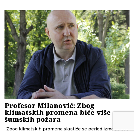
da se nosimo sa strahom i šta je sa odgovornošću?
Profesor Milanović: Zbog
klimatskih promena biće više
šumskih požara
„Zbog klimatskih promena skratiće se period između dve