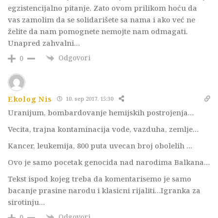
egzistencijalno pitanje. Zato ovom prilikom hoću da
vas zamolim da se solidarišete sa nama i ako već ne
želite da nam pomognete nemojte nam odmagati.
Unapred zahvalni…
Odgovori
0
Ekolog Nis
10. sep 2017. 15:30
Uranijum, bombardovanje hemijskih postrojenja…
Vecita, trajna kontaminacija vode, vazduha, zemlje…
Kancer, leukemija, 800 puta uvecan broj obolelih …
Ovo je samo pocetak genocida nad narodima Balkana…
Tekst ispod kojeg treba da komentarisemo je samo
bacanje prasine narodu i klasicni rijaliti…Igranka za
sirotinju…
Odgovori
0