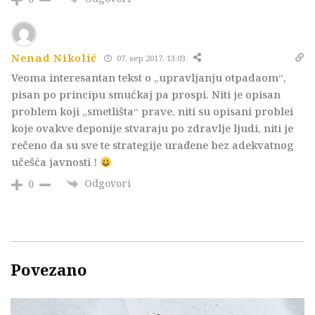
Nenad Nikolić
07. sep 2017. 13:03
Veoma interesantan tekst o „upravljanju otpadaom“,
pisan po principu smućkaj pa prospi. Niti je opisan
problem koji „smetlišta“ prave, niti su opisani problei
koje ovakve deponije stvaraju po zdravlje ljudi, niti je
rečeno da su sve te strategije urađene bez adekvatnog
učešća javnosti !
Odgovori
0
Povezano