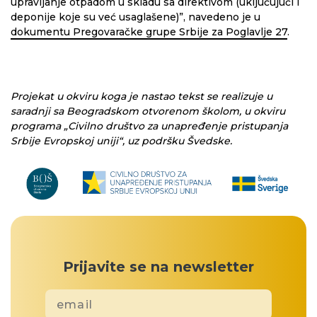
upravljanje otpadom u skladu sa direktivom (uključujući i
deponije koje su već usaglašene)”, navedeno je u
dokumentu Pregovaračke grupe Srbije za Poglavlje 27
.
Projekat u okviru koga je nastao tekst se realizuje u
saradnji sa Beogradskom otvorenom školom, u okviru
programa „Civilno društvo za unapređenje pristupanja
Srbije Evropskoj uniji“, uz podršku Švedske.
Prijavite se na newsletter