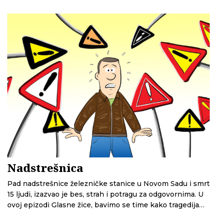
CINS pokazuju da je deo stručnjaka bio protiv jer priroda
ne bi bila dovoljno zaštićena. V.d. direktorka je njihove
primedbe ignorisala i izdala uslove, ne izmenivši čak ni
slovne greške.
Nadstrešnica
Pad nadstrešnice železničke stanice u Novom Sadu i smrt
15 ljudi, izazvao je bes, strah i potragu za odgovornima. U
ovoj epizodi Glasne žice, bavimo se time kako tragedija
menja način na koji doživljavamo svakodnevni život. Kako