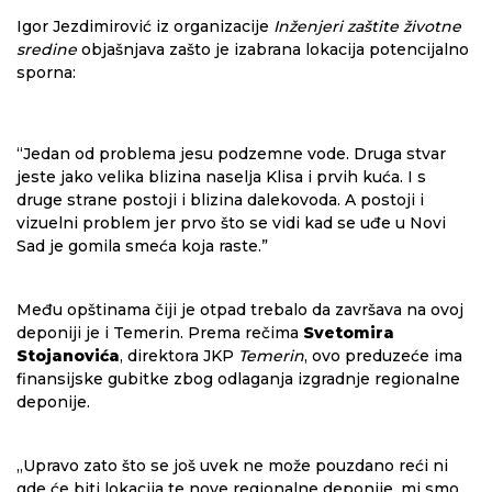
Igor Jezdimirović iz organizacije
Inženjeri zaštite životne
sredine
objašnjava zašto je izabrana lokacija potencijalno
sporna:
“Jedan od problema jesu podzemne vode. Druga stvar
jeste jako velika blizina naselja Klisa i prvih kuća. I s
druge strane postoji i blizina dalekovoda. A postoji i
vizuelni problem jer prvo što se vidi kad se uđe u Novi
Sad je gomila smeća koja raste.”
Među opštinama čiji je otpad trebalo da završava na ovoj
deponiji je i Temerin. Prema rečima
Svetomira
Stojanovića
, direktora JKP
Temerin
, ovo preduzeće ima
finansijske gubitke zbog odlaganja izgradnje regionalne
deponije.
„Upravo zato što se još uvek ne može pouzdano reći ni
gde će biti lokacija te nove regionalne deponije, mi smo