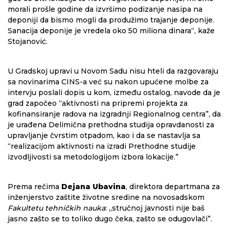
morali prošle godine da izvršimo podizanje nasipa na
deponiji da bismo mogli da produžimo trajanje deponije.
Sanacija deponije je vredela oko 50 miliona dinara“, kaže
Stojanović.
U Gradskoj upravi u Novom Sadu nisu hteli da razgovaraju
sa novinarima CINS-a već su nakon upućene molbe za
intervju poslali dopis u kom, između ostalog, navode da je
grad započeo “aktivnosti na pripremi projekta za
kofinansiranje radova na izgradnji Regionalnog centra”, da
je urađena Delimična prethodna studija opravdanosti za
upravljanje čvrstim otpadom, kao i da se nastavlja sa
“realizacijom aktivnosti na izradi Prethodne studije
izvodljivosti sa metodologijom izbora lokacije.”
Prema rečima
Dejana Ubavina
, direktora departmana za
inženjerstvo zaštite životne sredine na novosadskom
Fakultetu tehničkih nauka
: „stručnoj javnosti nije baš
jasno zašto se to toliko dugo čeka, zašto se odugovlači”.