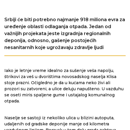
Srbiji će biti potrebno najmanje 918 miliona evra za
uređenje oblasti odlaganja otpada. Jedan od
važnijih projekata jeste izgradnja regionalnih
deponija, odnosno, gašenje postojećih
nesanitarnih koje ugrožavaju zdravlje ljudi
Iako je letnje vreme idealno za sušenje veša napolju,
štrikovi za veš u dvorištima novosadskog naselja Klisa
stoje prazni. Očigledno je da u kućama neko živi ali
prozori su zatvoreni, a ulice deluju napušteno. U vazduhu
se oseti miris spaljene gume i ustajalog komunalnog
otpada.
Naselje se sastoji iz nekoliko ulica u blizini autoputa,
udaljenih od gradske deponije manje od kilometra