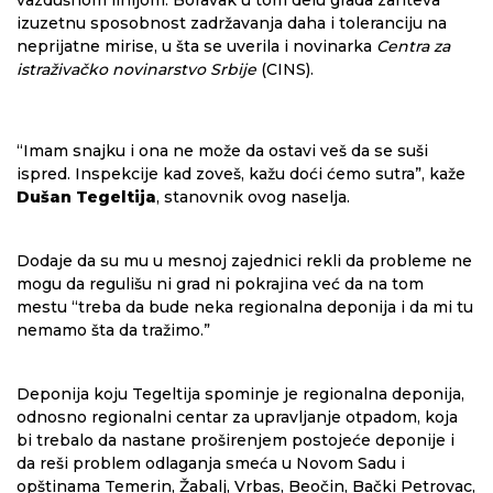
vazdušnom linijom. Boravak u tom delu grada zahteva
izuzetnu sposobnost zadržavanja daha i toleranciju na
neprijatne mirise, u šta se uverila i novinarka
Centra za
istraživačko novinarstvo Srbije
(CINS).
“Imam snajku i ona ne može da ostavi veš da se suši
ispred. Inspekcije kad zoveš, kažu doći ćemo sutra”, kaže
Dušan Tegeltija
, stanovnik ovog naselja.
Dodaje da su mu u mesnoj zajednici rekli da probleme ne
mogu da regulišu ni grad ni pokrajina već da na tom
mestu “treba da bude neka regionalna deponija i da mi tu
nemamo šta da tražimo.”
Deponija koju Tegeltija spominje je regionalna deponija,
odnosno regionalni centar za upravljanje otpadom, koja
bi trebalo da nastane proširenjem postojeće deponije i
da reši problem odlaganja smeća u Novom Sadu i
opštinama Temerin, Žabalj, Vrbas, Beočin, Bački Petrovac,