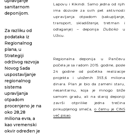
upravljanje
Lapovu i Kikindi. Samo jedna od njih
sanitarnom
ima dozvole za svih pet aktivnosti
deponijom.
upravljanja otpadom (sakupljanje,
transport, skladištenje, tretman i
odlaganje) – deponija
Duboko
u
Za razliku od
Užicu.
podataka iz
Regionalnog
plana, u
Strategiji
Regionalna deponija u Pančevu
održivog razvoja
počela je sa radom 2015. godine, posle
Novog Sada
24 godine od početka realizacije
uspostavljanje
projekta i uloženih 393,6 miliona
regionalnog
dinara. Plan je bio da zameni staru,
sistema
nesanitarnu, koja je mnogo bliže
upravljanja
samom gradu, ali na staroj deponiji
otpadom
završi otprilike jedna trećina
procenjeno je na
prikupljenog smeća,
o čemu je
CINS
oko 28,28
već pisao
.
miliona evra, a
kao vremenski
okvir određen je