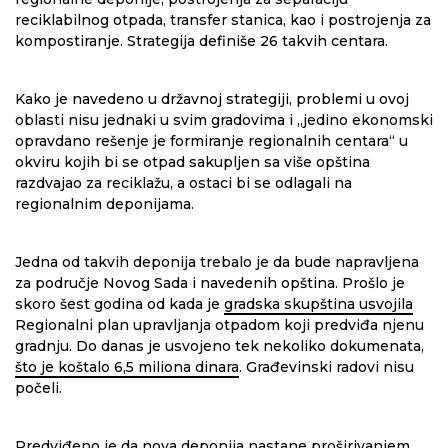
reciklabilnog otpada, transfer stanica, kao i postrojenja za
kompostiranje. Strategija definiše 26 takvih centara.
Kako je navedeno u državnoj strategiji, problemi u ovoj
oblasti nisu jednaki u svim gradovima i „jedino ekonomski
opravdano rešenje je formiranje regionalnih centara“ u
okviru kojih bi se otpad sakupljen sa više opština
razdvajao za reciklažu, a ostaci bi se odlagali na
regionalnim deponijama.
Jedna od takvih deponija trebalo je da bude napravljena
za područje Novog Sada i navedenih opština. Prošlo je
skoro šest godina od kada je
gradska skupština usvojila
Regionalni plan upravljanja otpadom koji predviđa njenu
gradnju. Do danas je usvojeno tek nekoliko dokumenata,
što je koštalo 6,5 miliona dinara
. Građevinski radovi nisu
počeli.
Predviđeno je da nova deponija nastane proširivanjem