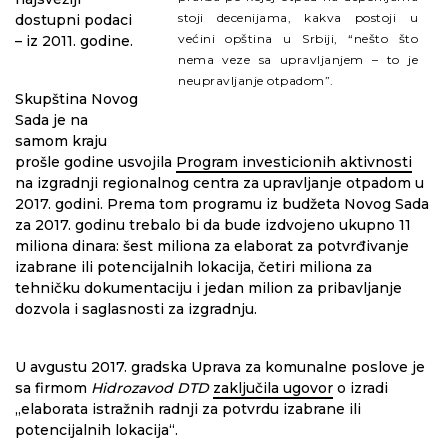
stoji decenijama, kakva postoji u
dostupni podaci
većini opština u Srbiji, “nešto što
– iz 2011. godine.
nema veze sa upravljanjem – to je
neupravljanje otpadom”.
Skupština Novog
Sada je na
samom kraju
prošle godine usvojila
Program investicionih aktivnosti
na izgradnji regionalnog centra za upravljanje otpadom u
2017. godini. Prema tom programu iz budžeta Novog Sada
za 2017. godinu trebalo bi da bude izdvojeno ukupno 11
miliona dinara: šest miliona za elaborat za potvrđivanje
izabrane ili potencijalnih lokacija, četiri miliona za
tehničku dokumentaciju i jedan milion za pribavljanje
dozvola i saglasnosti za izgradnju.
U avgustu 2017. gradska Uprava za komunalne poslove je
sa firmom
Hidrozavod DTD
zaključila ugovor
o izradi
„elaborata istražnih radnji za potvrdu izabrane ili
potencijalnih lokacija“.