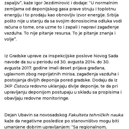
zapaljiv”, kaže Igor Jezdimirović i dodaje: “U normalnim
zemljama od deponijskog gasa prave struju i toplotnu
energiju i to prodaju kao obnovljiv izvor energije. Srbija
pošto nije u stanju da sa svojim donosiocima odluka vodi
računa o tome, ona uzme to i zapali i napravi zagađenje
vazduha. To nije pitanje resursa. To je pitanje znanja i
volje”.
Iz Gradske uprave za inspekcijske poslove Novog Sada
navode da su u periodu od 30. avgusta 2014. do 30.
avgusta 2017. godine imali deset prijava građana,
uglavnom zbog neprijatnih mirisa, zagađenja vazduha i
postojanja divljih deponija pored gradske. Dodaju da iz
JKP
Čistoća
redovno uklanjaju divlje deponije, te da pri
upravljanju deponijom postupaju u skladu sa propisima i
obavljaju redovne monitoringe.
Dejan Ubavin sa novosadskog
Fakulteta tehničkih nauka
kaže da negativne posledice po stanovništvo mogu biti
umanjene dobrim upravljanjem: “Sa regionalnom,