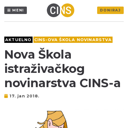
MENI
DONIRAJ
AKTUELNO
CINS-OVA ŠKOLA NOVINARSTVA
Nova Škola
istraživačkog
novinarstva CINS-a
17. jan 2018.