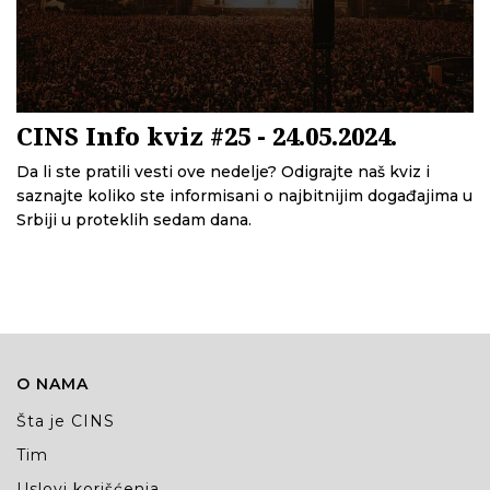
CINS Info kviz #25 - 24.05.2024.
Da li ste pratili vesti ove nedelje? Odigrajte naš kviz i
saznajte koliko ste informisani o najbitnijim događajima u
Srbiji u proteklih sedam dana.
O NAMA
Šta je CINS
Tim
Uslovi korišćenja