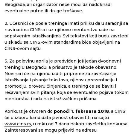
Beograda, ali organizator neće moći da nadoknadi
eventualne putne ili druge troškove.
2. Učesnici će posle treninga imati priliku da u saradnji sa
novinarima CINS-a i uz njihovo mentorstvo rade na
sopstvenim istraživanjima. Svi tekstovi koji budu završeni
u skladu sa CINS-ovim standardima biće objavljeni na
CINS-ovom sajtu.
3. Za polovinu aprila je predviđen još jedan dvodnevni
trening u Beogradu, a prisustvo je takođe obavezno.
Novinari će na njemu raditi pripreme za završavanje
istraživanja i pisanje tekstova, njihovu prezentaciju i
promociju, proveru činjenica, a trening će se baviti i
rešavanjem svih pitanja koja se eventualno pojave tokom
mentorstva i rada na istraživačkim pričama.
Konkurs je otvoren do
ponoći 1. februara 2018
, a CINS
će o izboru kandidata javnost obavestiti na sajtu
www.cins.rs
, u roku od 7 dana nakon završetka konkursa.
Zainteresovani se mogu prijaviti na adresu