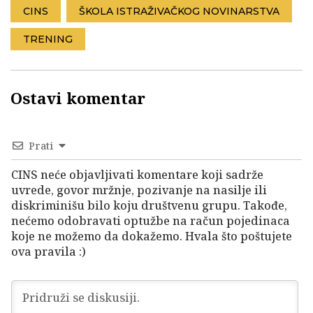
CINS
ŠKOLA ISTRAŽIVAČKOG NOVINARSTVA
TRENING
Ostavi komentar
Prati
CINS neće objavljivati komentare koji sadrže
uvrede, govor mržnje, pozivanje na nasilje ili
diskriminišu bilo koju društvenu grupu. Takođe,
nećemo odobravati optužbe na račun pojedinaca
koje ne možemo da dokažemo. Hvala što poštujete
ova pravila :)