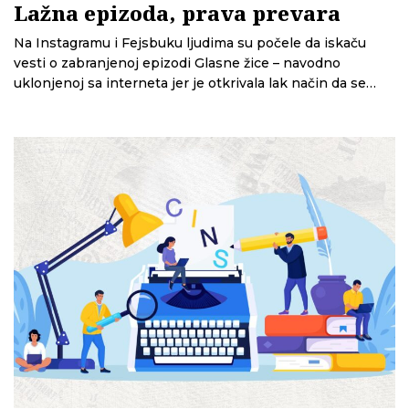
Lažna epizoda, prava prevara
Na Instagramu i Fejsbuku ljudima su počele da iskaču
vesti o zabranjenoj epizodi Glasne žice – navodno
uklonjenoj sa interneta jer je otkrivala lak način da se
obogatite. U tim lažnim vestima korišćena su lica i izjave
članova CINS-a, ali ne samo njih. Na isti način i redakcija
Insajdera bila je deo ove kampanje. Ovo je priča o epizodi
Glasne žice koja nikada nije ni postojala i tome kako su
lica novinara iskorišćena za internet prevaru.