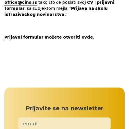
office@cins.rs
tako što će poslati svoj
CV
i
prijavni
formular
, sa subjektom mejla: “
Prijava na školu
istraživačkog novinarstva.
”
Prijavni formular možete otvoriti ovde.
Prijavite se na newsletter