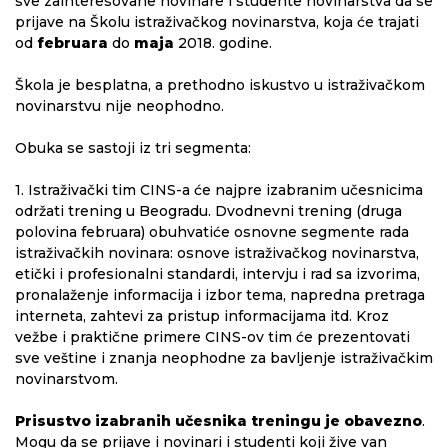
sve zainteresovane novinare i studente novinarstva da se
prijave na Školu istraživačkog novinarstva, koja će trajati
od
februara
do
maja
2018. godine.
Škola je besplatna, a prethodno iskustvo u istraživačkom
novinarstvu nije neophodno.
Obuka se sastoji iz tri segmenta:
1. Istraživački tim CINS-a će najpre izabranim učesnicima
održati trening u Beogradu. Dvodnevni trening (druga
polovina februara) obuhvatiće osnovne segmente rada
istraživačkih novinara: osnove istraživačkog novinarstva,
etički i profesionalni standardi, intervju i rad sa izvorima,
pronalaženje informacija i izbor tema, napredna pretraga
interneta, zahtevi za pristup informacijama itd. Kroz
vežbe i praktične primere CINS-ov tim će prezentovati
sve veštine i znanja neophodne za bavljenje istraživačkim
novinarstvom.
Prisustvo izabranih učesnika treningu je obavezno
.
Mogu da se prijave i novinari i studenti koji žive van